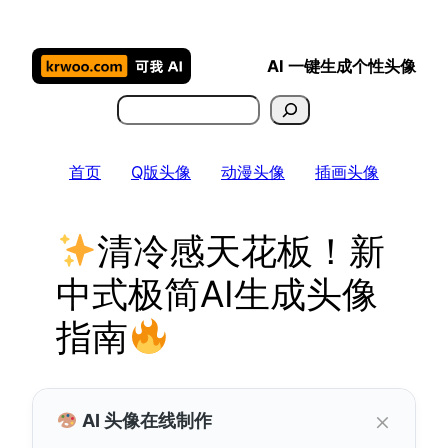
跳
至
AI 一键生成个性头像
内
容
搜
索
首页
Q版头像
动漫头像
插画头像
清冷感天花板！新
中式极简AI生成头像
指南
×
AI 头像在线制作