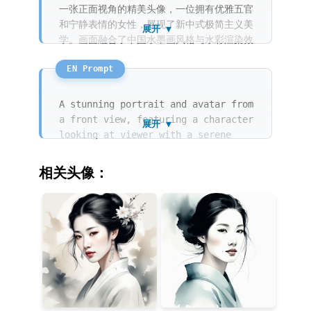
一张正面视角的精美头像，一位拥有优雅五官
和宁静表情的女性，展现了新中式极简主义美
展开 ▼
学。画面融合了中国水墨画风格与水彩渲染效
果，笔触柔和，线条细腻。背景为纯净的素
色，带有大量的留白。她穿着淡青色的丝绸上
衣，发丝细节清晰，背景干净通透，整体呈现
出一种禅意十足的艺术感。
A stunning portrait and avatar from
a front view, featuring a character
展开 ▼
looking at viewer with a serene
expression and elegant facial
features. The art style is a
相关头像：
masterful blend of Chinese ink
painting style and watercolor wash,
embracing a new Chinese style with
minimalist principles. The
composition is defined by delicate
line art and soft brush strokes,
emphasizing negative space on a
solid color background. The subject
wears a pale celadon silk garment,