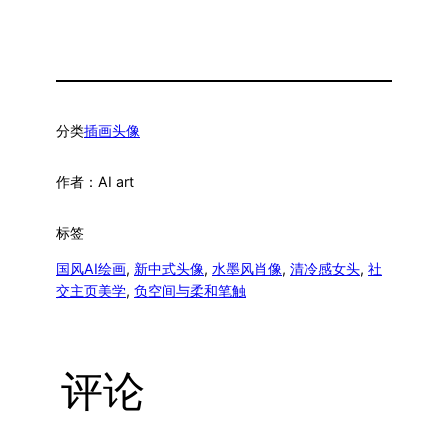
分类
插画头像
作者：
AI art
标签
国风AI绘画
, 
新中式头像
, 
水墨风肖像
, 
清冷感女头
, 
社
交主页美学
, 
负空间与柔和笔触
评论