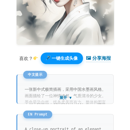
🖼 分享海报️
喜欢？
一键生成头像
一张新中式极简插画，采用中国水墨画风格。
画面描绘了一位神情淡然、气质清冷的少女。
展开 ▼
墨色晕染自然，线条柔美而有力。整体构图富
有禅意，强调留白艺术。背景是干净的浅灰色
实底，展现出一种优雅而宁静的东方韵味。
A close-up portrait of an elegant