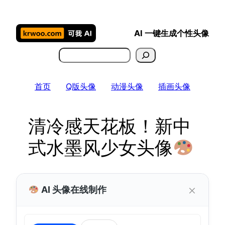
跳
至
AI 一键生成个性头像
内
容
搜
索
首页
Q版头像
动漫头像
插画头像
清冷感天花板！新中
式水墨风少女头像
×
AI 头像在线制作