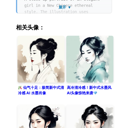
girl in a New Chinese ethereal
展开 ▼
style. The illustration uses
Chinese ink painting techniques
with soft watercolor washes and
相关头像：
delicate line art. She has a serene
expression and elegant facial
features, looking at the viewer.
The composition emphasizes negative
space and minimalist Zen
aesthetics. The background is a
solid, clean pearl gray, creating a
poetic and sophisticated oriental
atmosphere.
仙气十足：极简新中式清
高冷清冷感！新中式水墨风
冷感 AI 水墨肖像
AI头像惊艳来袭