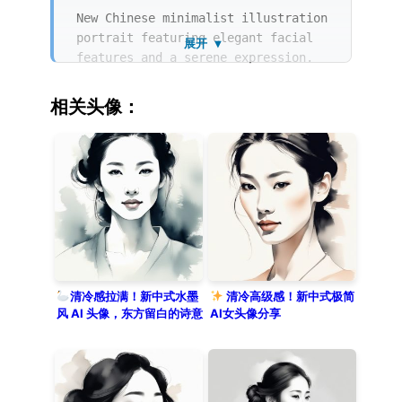
色，营造出一种不食人间烟火的高级感和静谧
New Chinese minimalist illustration
氛围。
portrait featuring elegant facial
展开 ▼
features and a serene expression.
The artwork utilizes a Chinese ink
painting style with watercolor
相关头像：
washes and soft brush strokes. The
composition emphasizes negative
space and delicate line art to
create an ethereal and poetic
atmosphere. The solo subject is
depicted in a front view with an
elegant, almost detached demeanor.
Set against a solid clean
background, it embodies a perfect
blend of traditional oriental
清冷感拉满！新中式水墨
清冷高级感！新中式极简
风 AI 头像，东方留白的诗意
AI女头像分享
aesthetic and modern minimalism.
美学