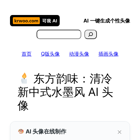
跳
至
AI 一键生成个性头像
内
容
搜
索
首页
Q版头像
动漫头像
插画头像
东方韵味：清冷
新中式水墨风 AI 头
像
×
AI 头像在线制作