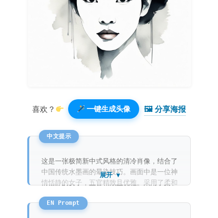
🖼 分享海报️
喜欢？
一键生成头像
这是一张极简新中式风格的清冷肖像，结合了
中国传统水墨画的晕染技巧。画面中是一位神
展开 ▼
情恬静的女子，五官精致且优雅。采用了柔和
的画笔触感和细腻的线条，局部有水彩般的色
彩晕染，整体色调清雅脱俗。画面注重留白，
充满了东方的禅意与诗意。背景是干净的纯