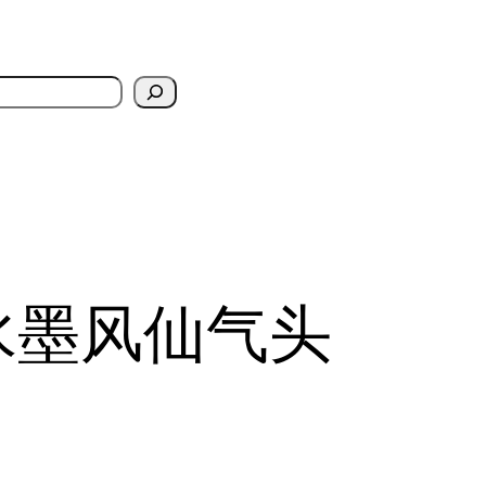
水墨风仙气头