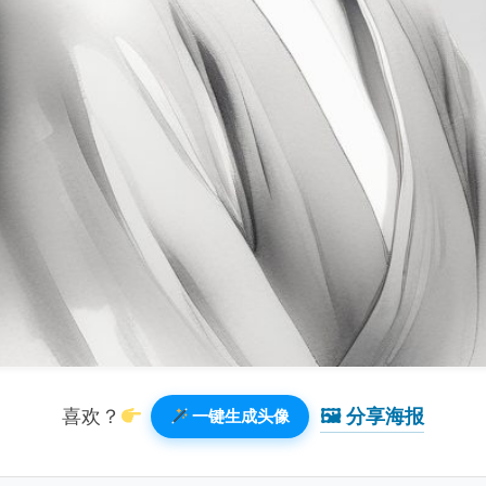
🖼 分享海报️
喜欢？
一键生成头像