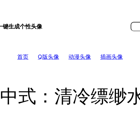
搜
 一键生成个性头像
索
首页
Q版头像
动漫头像
插画头像
新中式：清冷缥缈