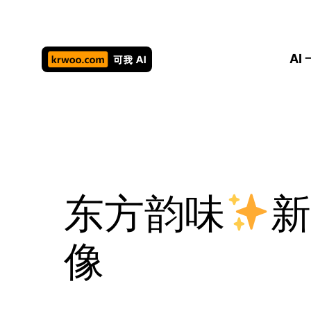
跳
至
内
AI
容
东方韵味
像