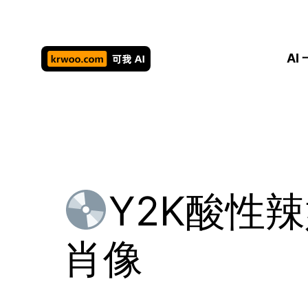
跳
至
内
AI
容
Y2K酸性
肖像