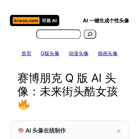
跳
至
AI 一键生成个性头像
内
容
搜
索
首页
Q版头像
动漫头像
插画头像
赛博朋克 Q 版 AI 头
像：未来街头酷女孩
×
AI 头像在线制作