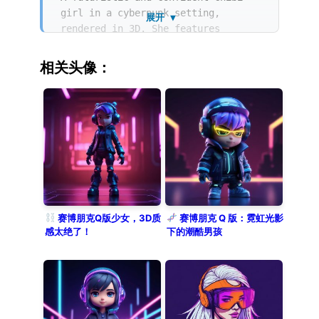
girl in a cyberpunk setting,
展开 ▼
rendered in 3D. She features
glowing neon hair and intricate
mechanical body details, wearing
相关头像：
high-tech streetwear. The artwork
follows a refined blind box
aesthetic with incredible 8K detail
and metallic textures. Set against
a solid dark indigo background, the
composition uses Octane render and
ray tracing to create cinematic
soft lighting effects.
赛博朋克Q版少女，3D质
赛博朋克 Q 版：霓虹光影
感太绝了！
下的潮酷男孩