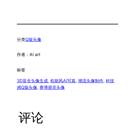
分类
Q版头像
作者：
AI art
标签
3D盲盒头像生成
, 
机能风AI写真
, 
潮流头像制作
, 
科技
感Q版头像
, 
赛博朋克头像
评论