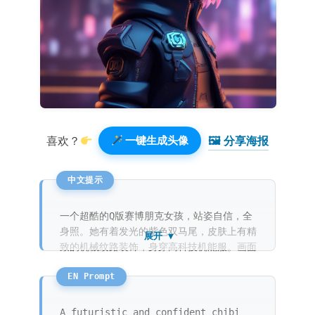
🖼 分享海报️
喜欢？
一键生成头像
一个超酷的Q版赛博朋克女孩，站姿自信，全
身照。她有着发光的紫色双马尾，皮肤上有精
展开 ▼
致的机械纹路装饰，身穿高科技机能服。画面
采用3D渲染，盲盒美学，具有极致的细节和
金属质感。背景是干净的深靛蓝色，在柔和的
影棚光和光线追踪下，呈现出惊人的视觉效
果。
A futuristic and confident chibi