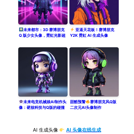
未来都市：3D 赛博朋克
亚逼天花板！赛博朋克
Q 版少女头像，霓虹光影超
Y2K 霓虹 AI 生成头像
炫酷
未来电竞机械娘AI制作头
甜酷预警
赛博朋克风Q版
像：硬核科技与Q版的碰撞
二次元AI头像制作
AI 生成头像
AI 头像在线生成