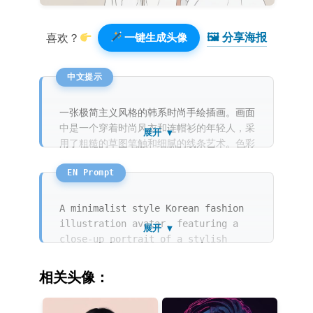
🖼 分享海报️
喜欢？
一键生成头像
一张极简主义风格的韩系时尚手绘插画。画面
中是一个穿着时尚风衣和连帽衫的年轻人，采
展开 ▼
用了粗糙的草图笔触和细腻的线条艺术。色彩
上选用了柔和的米色和灰色，饱和度低，具有
明显的马克笔和水彩纹理感。背景是极简的纯
白色，整体氛围充满了时尚与随性。
A minimalist style Korean fashion
illustration avatar, featuring a
展开 ▼
close-up portrait of a stylish
character. The artwork uses a hand-
drawn style with rough sketches and
相关头像：
delicate line art. The color
palette consists of low saturation