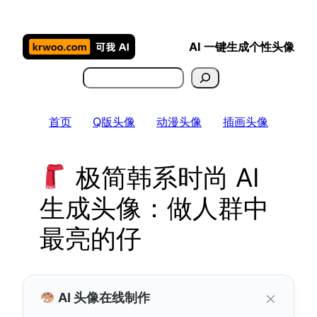
跳
至
AI 一键生成个性头像
内
容
搜
索
首页
Q版头像
动漫头像
插画头像
极简韩系时尚 AI
生成头像：做人群中
最亮的仔
×
AI 头像在线制作