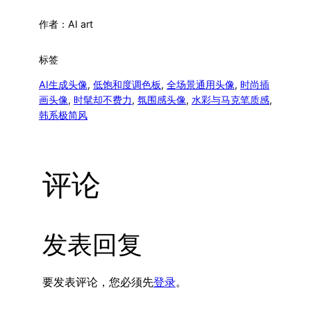
作者：
AI art
标签
AI生成头像
, 
低饱和度调色板
, 
全场景通用头像
, 
时尚插
画头像
, 
时髦却不费力
, 
氛围感头像
, 
水彩与马克笔质感
, 
韩系极简风
评论
发表回复
要发表评论，您必须先
登录
。