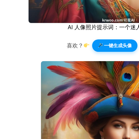
AI 人像照片提示词：一个迷
喜欢？
一键生成头像