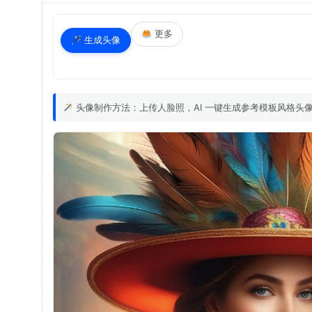
更多
生成头像
头像制作方法：上传人脸照，AI 一键生成参考模板风格头