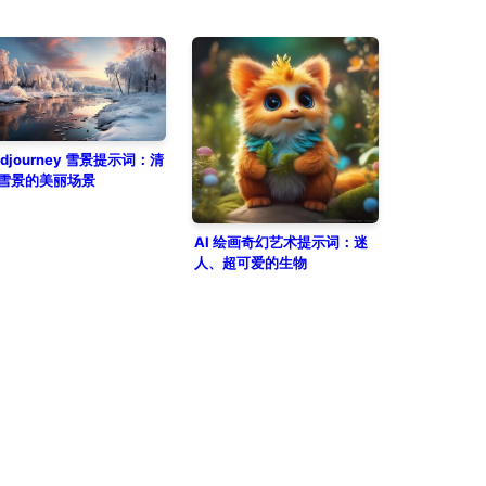
idjourney 雪景提示词：清
雪景的美丽场景
AI 绘画奇幻艺术提示词：迷
人、超可爱的生物