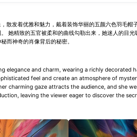
像，散发着优雅和魅力，戴着装饰华丽的五颜六色羽毛帽子
。 她精致的五官被柔和的曲线勾勒出来，她迷人的目光
神秘而神奇的肖像背后的秘密。
g elegance and charm, wearing a richly decorated ha
a sophisticated feel and create an atmosphere of myste
 her charming gaze attracts the audience, and she wea
uction, leaving the viewer eager to discover the sec