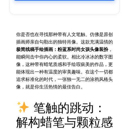
你是否也在寻找那种带有人文笔触、仿佛是原创
插画师亲自勾勒出的独特肖像。这款充满温情的
极简线稿手绘插画：粉蓝系时尚女孩头像装扮
，
能瞬间击中你内心的柔软。相比冷冰冰的数字图
像，这种带有蜡笔质感和手绘瑕疵美的作品，更
能体现出一种有温度的审美趣味。在这个一切都
追求标准化的时代，一张独一无二的涂鸦风格头
像，就是你生活热情的最佳告白。
笔触的跳动：
解构蜡笔与颗粒感