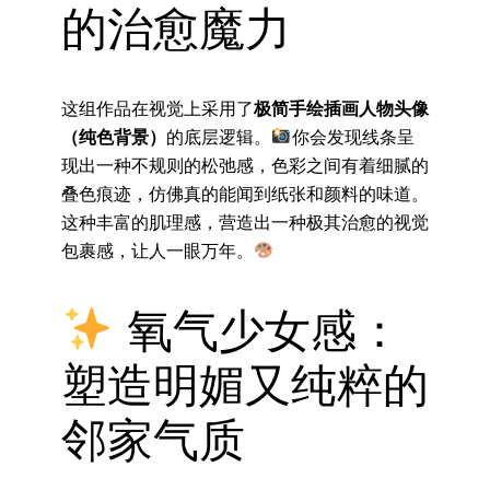
的治愈魔力
这组作品在视觉上采用了
极简手绘插画人物头像
（纯色背景）
的底层逻辑。
你会发现线条呈
现出一种不规则的松弛感，色彩之间有着细腻的
叠色痕迹，仿佛真的能闻到纸张和颜料的味道。
这种丰富的肌理感，营造出一种极其治愈的视觉
包裹感，让人一眼万年。
氧气少女感：
塑造明媚又纯粹的
邻家气质