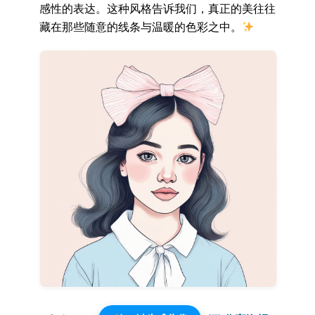
感性的表达。这种风格告诉我们，真正的美往往
藏在那些随意的线条与温暖的色彩之中。