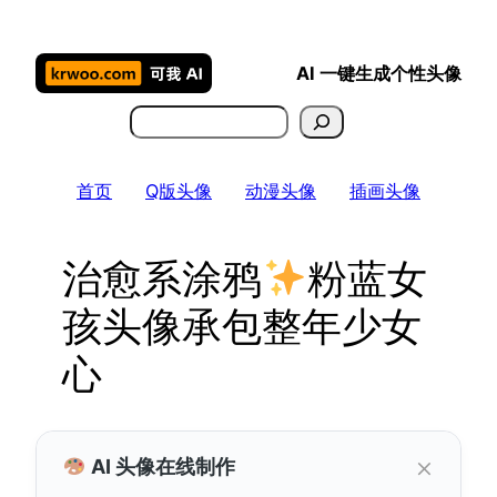
跳
至
AI 一键生成个性头像
内
容
搜
索
首页
Q版头像
动漫头像
插画头像
治愈系涂鸦
粉蓝女
孩头像承包整年少女
心
×
AI 头像在线制作