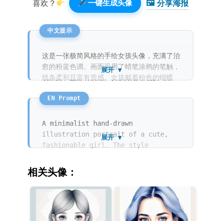
🖼 分享海报️
喜欢？
一键生成头像
这是一张极简风格的手绘女孩头像，充满了治
愈的粉蓝色调。画面采用了蜡笔涂鸦的笔触，
展开 ▼
线条柔和且富有质感。女孩戴着粉色的蝴蝶
结，眼神清澈，背景是干净的淡蓝色纯底。整
体构图极其简约，充满童趣与艺术感，色彩鲜
明而不刺眼，展现出一种极具呼吸感的高级手
绘美学。
A minimalist hand-drawn
illustration portrait of a cute,
展开 ▼
fashionable girl. The style
features a soft crayon and colored
pencil texture with clean, slightly
相关头像：
imperfect lines. A refreshing
palette of pastel pink and baby
blue creates a soft, healing
atmosphere. She has an innocent