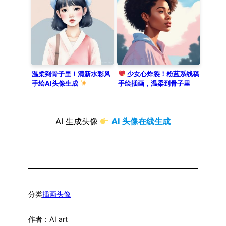
温柔到骨子里！清新水彩风
少女心炸裂！粉蓝系线稿
手绘AI头像生成
手绘插画，温柔到骨子里
AI 生成头像
AI 头像在线生成
分类
插画头像
作者：
AI art