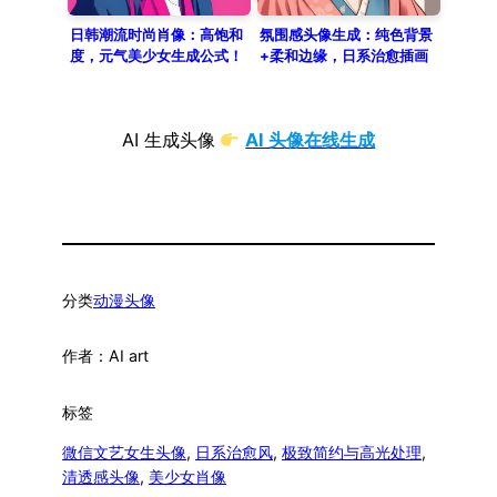
capturing a high-detail healing
atmosphere in 8K resolution.
日韩潮流时尚肖像：高饱和
氛围感头像生成：纯色背景
度，元气美少女生成公式！
+柔和边缘，日系治愈插画
风
AI 生成头像
AI 头像在线生成
分类
动漫头像
作者：
AI art
标签
微信文艺女生头像
, 
日系治愈风
, 
极致简约与高光处理
, 
清透感头像
, 
美少女肖像