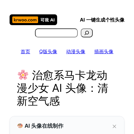
跳
至
AI 一键生成个性头像
内
容
搜
索
首页
Q版头像
动漫头像
插画头像
治愈系马卡龙动
漫少女 AI 头像：清
新空气感
×
AI 头像在线制作