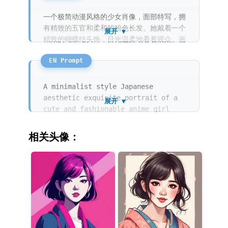
一个极简动漫风格的少女肖像，面部特写，拥
有精致的五官和柔和的粉色长发。她戴着一个
展开 ▼
精致的蝴蝶结头饰，目光温柔地看着观众。画
面采用马卡龙色调，低饱和度，赛璐珞上色风
格。线条简洁流畅，背景是干净的淡紫色，光
影柔和，呈现出清透的治愈感。
A minimalist style Japanese
aesthetic exquisite portrait of a
展开 ▼
cute and fashionable anime girl
with soft long pink hair and a
delicate bow accessory. She is
相关头像：
looking at the viewer with a gentle
and innocent expression. The
artwork utilizes a pastel macaron
color palette with low saturation
and clean cel shading. Features
smooth refined lines and a solid
clean lavender background. The
lighting is soft and ethereal,