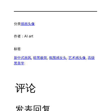
分类
插画头像
作者：
AI art
标签
新中式画风
, 
暗黑极简
, 
氛围感女头
, 
艺术感头像
, 
高级
黑美学
评论
发表回复