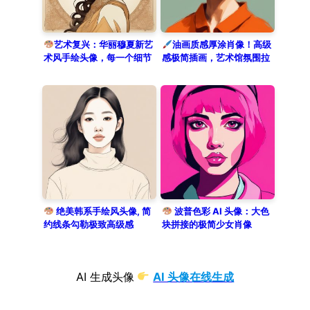
艺术复兴：华丽穆夏新艺
油画质感厚涂肖像！高级
术风手绘头像，每一个细节
感极简插画，艺术馆氛围拉
都是经典
满！
绝美韩系手绘风头像, 简
波普色彩 AI 头像：大色
约线条勾勒极致高级感
块拼接的极简少女肖像
AI 生成头像
AI 头像在线生成