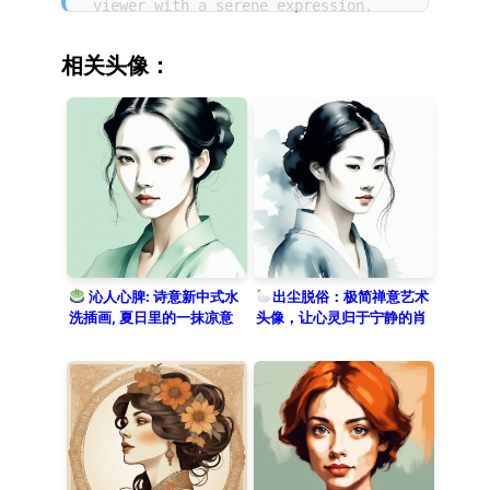
viewer with a serene expression.
Featuring elegant facial features
highlighted by subtle moonlight-
相关头像：
like contrast. This elegant
oriental ink style utilizes a heavy
watercolor wash and soft brush
strokes. The minimalist approach
uses delicate line art against a
solid charcoal gray background.
Negative space is used creatively
within the Chinese ink painting
style to create a sense of depth
and mystery in a new Chinese
沁人心脾: 诗意新中式水
出尘脱俗：极简禅意艺术
洗插画, 夏日里的一抹凉意
头像，让心灵归于宁静的肖
aesthetic.
像