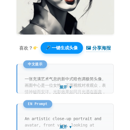
🖼 分享海报️
喜欢？
一键生成头像
一张充满艺术气息的新中式暗色调极简头像。
画面中心是一位女性，正面视线对准观众，表
展开 ▼
情神秘而安详。光影效果如同月光洒在面庞，
展现出细腻的五官。她穿着墨黑色的丝绒质感
衣物，与背景融为一体。作品大量运用了水彩
晕染与水墨枯笔技法，线条轻盈。背景为深沉
的炭灰色，留白艺术的应用让画面深邃且极具
An artistic close-up portrait and
高级感。
avatar, front view, looking at
展开 ▼