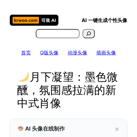
跳
至
AI 一键生成个性头像
内
容
搜
索
首页
Q版头像
动漫头像
插画头像
月下凝望：墨色微
醺，氛围感拉满的新
中式肖像
×
AI 头像在线制作