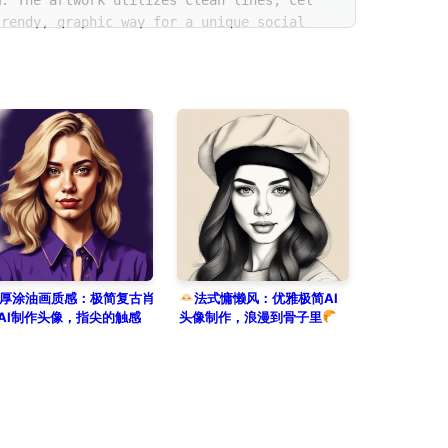
m. The artwork utilizes clean lines, cel
trendy, graphic way for a unique social
厚涂油画质感：极简复古肖
法式慵懒风：优雅极简AI
AI制作头像，指尖的触感
头像制作，浪漫到骨子里