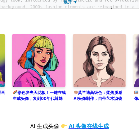
edgy look, influenced by Y2K aesthetic and retro-futuris
展开 ▼
 background. 2000s fashion elements are reimagined in a 
插画
彩色发夹天花板！一键在线
莫兰迪高级色：柔焦质感
生成头像，复刻00年代辣妹
AI头像制作，自带艺术滤镜
像
风
AI 生成头像
AI 头像在线生成