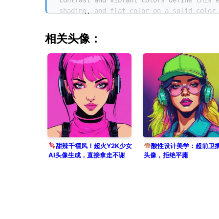
contrast and vibrant colors define this 
shading, and flat color on a solid color
media avatar.
相关头像：
甜辣千禧风！超火Y2K少女
酸性设计美学：超前卫
AI头像生成，直接拿走不谢
头像，拒绝平庸