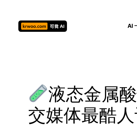
跳
至
内
AI
容
液态金属酸
交媒体最酷人