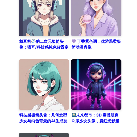
and hot pink are used with high
contrast. The image is rendered
with clean lines and cel shading in
a flat color style. Against a solid
color background of deep purple,
this trendy character embodies a
minimalist retro-futurism
戴耳机
的二次元极简头
丁香紫色调：优雅温柔极
像：猫耳/科技感纯色背景定
简动漫肖像
aesthetic, perfect for a digital
制
persona.
科技感极简头像：几何发型
未来都市：3D 赛博朋克
少女与纯色背景的AI生成技
Q 版少女头像，霓虹光影超
巧
炫酷