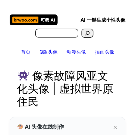
跳
至
AI 一键生成个性头像
内
容
搜
索
首页
Q版头像
动漫头像
插画头像
像素故障风亚文
化头像 | 虚拟世界原
住民
×
AI 头像在线制作