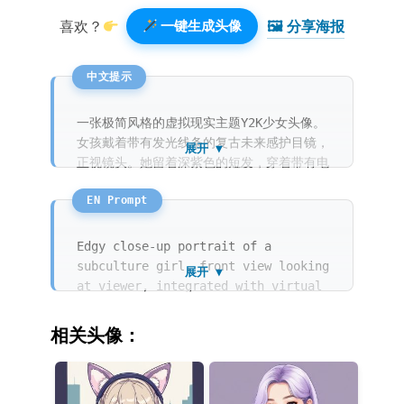
🖼 分享海报️
喜欢？
一键生成头像
一张极简风格的虚拟现实主题Y2K少女头像。
女孩戴着带有发光线条的复古未来感护目镜，
展开 ▼
正视镜头。她留着深紫色的短发，穿着带有电
路纹理的2000年代风格上衣。画面色彩极度
艳丽，以紫色、粉色和深蓝色为主，具有强烈
的对比度和清晰的线条。整体采用赛璐璐平
涂，纯紫色的背景营造出一种深邃的亚文化氛
Edgy close-up portrait of a
围，展现了复古未来主义与潮流美学的结合。
subculture girl, front view looking
展开 ▼
at viewer, integrated with virtual
glitch art and Y2K aesthetic. The
minimalist avatar features 2000s
相关头像：
fashion with circuit-patterned
clothing and futuristic goggles.
Vibrant colors such as neon violet