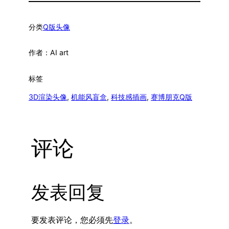
分类
Q版头像
作者：
AI art
标签
3D渲染头像
, 
机能风盲盒
, 
科技感插画
, 
赛博朋克Q版
评论
发表回复
要发表评论，您必须先
登录
。