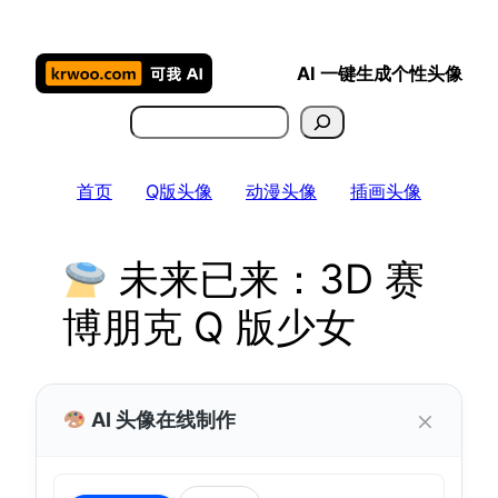
跳
至
AI 一键生成个性头像
内
容
搜
索
首页
Q版头像
动漫头像
插画头像
未来已来：3D 赛
博朋克 Q 版少女
×
AI 头像在线制作