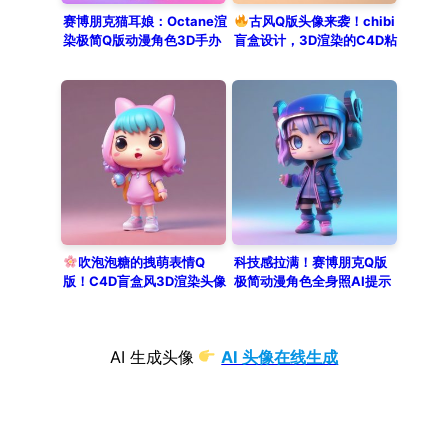
赛博朋克猫耳娘：Octane渲
古风Q版头像来袭！chibi
染极简Q版动漫角色3D手办
盲盒设计，3D渲染的C4D粘
生成教程
土风格头像制作
吹泡泡糖的拽萌表情Q
科技感拉满！赛博朋克Q版
版！C4D盲盒风3D渲染头像
极简动漫角色全身照AI提示
生成
词大全
AI 生成头像
AI 头像在线生成