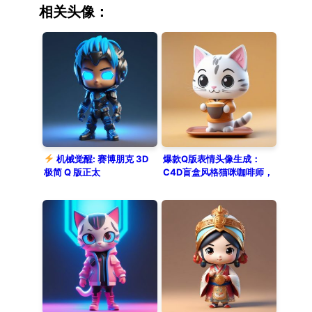
aesthetic character features
相关头像：
translucent materials and
mechanical details, rendered in C4D
with Octane. Ray tracing and soft
studio lighting create a vibrant
contrast against a clean solid dark
charcoal background, achieving a
high-detail 8k professional finish.
机械觉醒: 赛博朋克 3D
爆款Q版表情头像生成：
极简 Q 版正太
C4D盲盒风格猫咪咖啡师，
超惊恐3D渲染教程