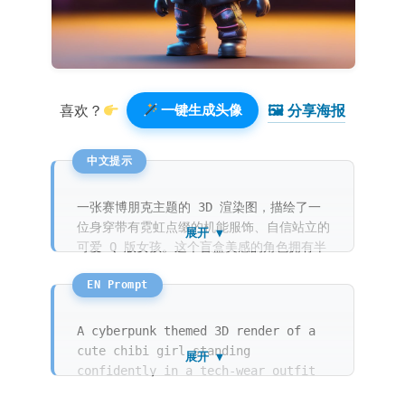
🖼 分享海报️
喜欢？
一键生成头像
一张赛博朋克主题的 3D 渲染图，描绘了一
位身穿带有霓虹点缀的机能服饰、自信站立的
展开 ▼
可爱 Q 版女孩。这个盲盒美感的角色拥有半
透明材质和机械细节，使用 C4D 和 Octane
渲染。光线追踪和柔和的摄影棚灯光在干净的
纯深炭灰色背景下营造出鲜明的对比，达到了
8k 专业级的高细节水平。
A cyberpunk themed 3D render of a
cute chibi girl standing
展开 ▼
confidently in a tech-wear outfit
with neon accents. This blind box