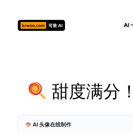
跳
至
内
AI
容
甜度满分
AI 头像在线制作