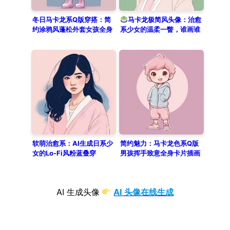
冬日马卡龙系Q版穿搭：简
马卡龙极简风头像：治愈
约涂鸦风蓬松外套女孩全身
系少女的温柔一瞥，谁画谁
像AI秘籍
美！
软萌治愈系：AI生成日系少
简约魅力：马卡龙色系Q版
女的Lo-Fi风粉蓝叠穿
男孩挥手致意全身卡片插画
AI 生成头像
AI 头像在线生成