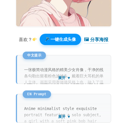
🖼 分享海报️
喜欢？
一键生成头像
一张极简动漫风格的精美少女肖像，干净的线
条勾勒出留着粉色波波头、戴着巨大耳机的单
展开 ▼
人主体。画面采用赛璐璐风格上色，融入了温
润的马卡龙色调。她眼神清澈，背景是纯净的
浅奶油黄色，整体氛围清新时尚。
Anime minimalist style exquisite
portrait featuring a solo subject,
展开 ▼
a girl with a soft pink bob hair