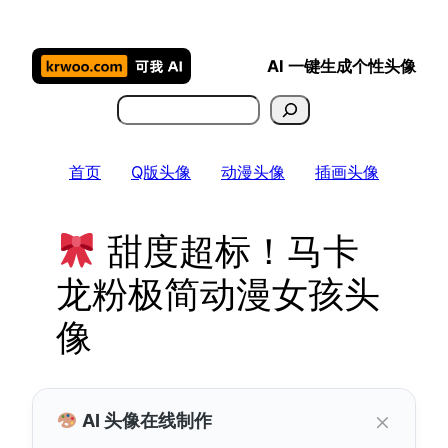
跳
至
AI 一键生成个性头像
内
容
搜
索
首页
Q版头像
动漫头像
插画头像
甜度超标！马卡
龙粉极简动漫女孩头
像
×
AI 头像在线制作