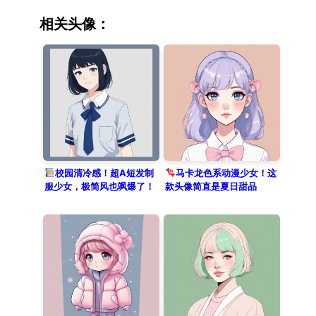
and oversized headphones. The
artwork uses manga clean lines and
相关头像：
precise Cel shading style. A
delicate macaron color palette of
pastel pink and soft white defines
the aesthetic. She has a serene
expression, set against a clean
solid color background of pale
cream yellow, creating a trendy and
high-end look.
校园清冷感！超A短发制
马卡龙色系动漫少女！这
服少女，极简风也飒爆了！
款头像简直是夏日甜品