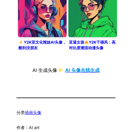
Y2K亚文化辣妹AI头像，
亚逼女孩
Y2K千禧风：高
酷到没朋友
对比度潮流动漫头像
AI 生成头像
AI 头像在线生成
分类
插画头像
作者：
AI art