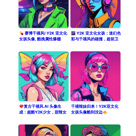
aesthetic.
赛博千禧风! Y2K 亚文化
Y2K 亚文化女孩：迷幻色
女孩头像, 酷拽属性爆棚
彩与千禧风的碰撞，超前卫
头像
复古千禧风 AI 头像生
千禧辣妹归来！Y2K亚文化
成：超酷Y2K少女，甜辣女
女孩头像酷到没边
孩在线制作头像必收