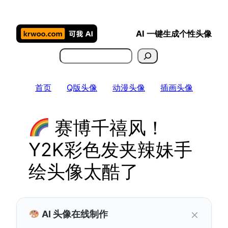
跳
至
AI 一键生成个性头像
内
容
搜
索
首页
Q版头像
动漫头像
插画头像
赛博千禧风！
Y2K彩色发夹辣妹手
绘头像太酷了
×
AI 头像在线制作