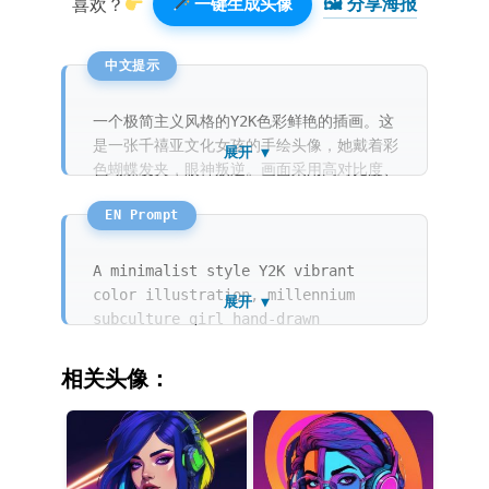
🖼 分享海报️
喜欢？
一键生成头像
一个极简主义风格的Y2K色彩鲜艳的插画。这
是一张千禧亚文化女孩的手绘头像，她戴着彩
展开 ▼
色蝴蝶发夹，眼神叛逆。画面采用高对比度、
鲜艳的色彩，复古未来主义风格。背景是纯正
的亮粉色，线条干净，赛璐珞平涂风格。
A minimalist style Y2K vibrant
color illustration, millennium
展开 ▼
subculture girl hand-drawn
illustration avatar, wearing
colorful butterfly hair clips,
相关头像：
bright electric makeup, high
contrast, trendy, edgy, retro-
futurism fashion, solid hot pink
background, flat color, cel
shading, clean lines, 2000s tech