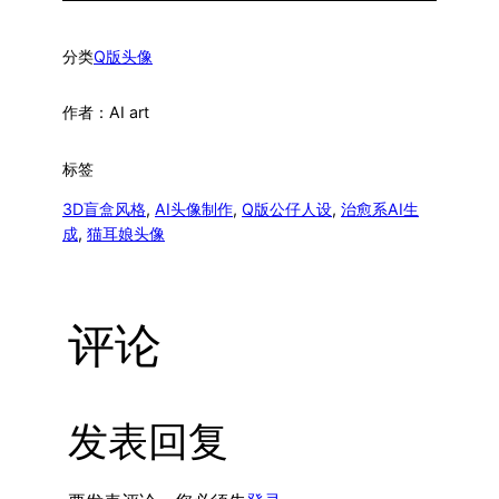
分类
Q版头像
作者：
AI art
标签
3D盲盒风格
, 
AI头像制作
, 
Q版公仔人设
, 
治愈系AI生
成
, 
猫耳娘头像
评论
发表回复