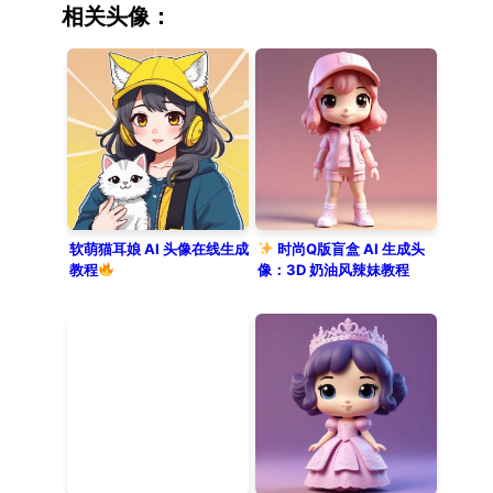
hoodie with cute cat ears on the
相关头像：
hood. Rendered in C4D and Octane
with 8K high detail, the character
features a refined matte plastic
and soft clay texture. Ray tracing
provides delicate reflections and
soft studio lighting. Set against a
clean, solid pastel pink
background, the image captures a
high-end designer toy vibe.
软萌猫耳娘 AI 头像在线生成
时尚Q版盲盒 AI 生成头
教程
像：3D 奶油风辣妹教程