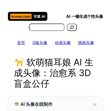
跳
至
AI 一键生成个性头像
内
容
搜
索
首页
Q版头像
动漫头像
插画头像
软萌猫耳娘 AI 生
成头像：治愈系 3D
盲盒公仔
×
AI 头像在线制作