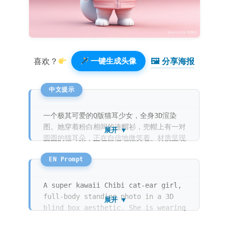
🖼 分享海报️
喜欢？
一键生成头像
一个极其可爱的Q版猫耳少女，全身3D渲染
图。她穿着粉白相间的连帽衫，兜帽上有一对
展开 ▼
圆圆的猫耳朵，正在自信地微笑着。材质呈现
出一种高级的磨砂盲盒感，每一个细节如发丝
和纽扣都清晰可见。背景是纯净的浅粉色，柔
和的摄影棚光线让整个角色显得通透且充满活
力。
A super kawaii Chibi cat-ear girl,
full-body standing photo in a 3D
展开 ▼
blind box aesthetic. She is wearing
a soft pink and white oversized