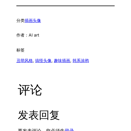
分类
插画头像
作者：
AI art
标签
丑萌风格
, 
搞怪头像
, 
趣味插画
, 
韩系涂鸦
评论
发表回复
要发表评论，您必须先
登录
。