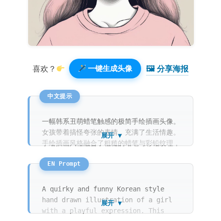
🖼 分享海报️
喜欢？
一键生成头像
一幅韩系丑萌蜡笔触感的极简手绘插画头像。
女孩带着搞怪夸张的表情，充满了生活情趣。
展开 ▼
手绘插画风格融合了粗糙的蜡笔与彩铅纹理，
在纸张上展现出极简主义的精美。背景是明亮
的糖果色，单一主体在幽默的绘本风格中脱颖
而出。
A quirky and funny Korean style
hand drawn illustration of a girl
展开 ▼
with a playful expression. This