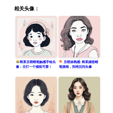
minimalist style exquisite portrait
features rough crayon style and
相关头像：
colored pencil on textured paper.
Clean lines contrast with the clean
solid color background of bright
candy pink, showcasing a humorous
solo subject in a storybook style.
韩系丑萌蜡笔触感手绘头
丑萌涂鸦感: 韩系搞怪蜡
像：主打一个搞怪可爱！
笔插画，拒绝沉闷头像