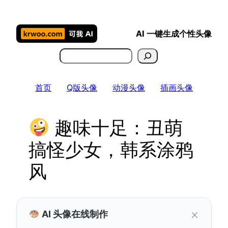
跳
至
AI 一键生成个性头像
内
容
搜
索
首页
Q版头像
动漫头像
插画头像
趣味十足：丑萌
搞怪少女，韩系涂鸦
风
×
AI 头像在线制作