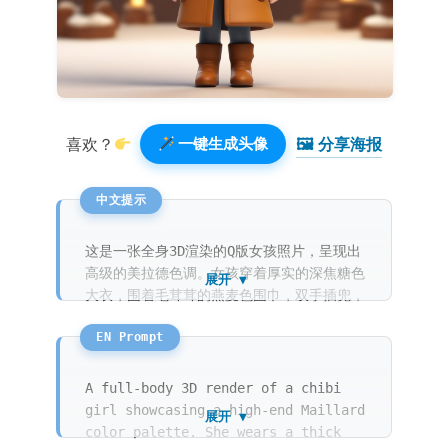
🖼 分享海报️
喜欢？
一键生成头像
这是一张全身3D渲染的Q版女孩照片，呈现出
高级的美拉德色调。女孩穿着厚实的深焦糖色
展开 ▼
大衣，围着毛茸茸的燕麦色围巾，双手插兜，
神情自信且温暖。画面具有极佳的毛发细节和
绒面触感，背景是纯净的暖咖啡色，光线呈现
出冬日午后的柔和感，整体呈现出精致的3D
盲盒美学。
A full-body 3D render of a chibi
girl showcasing a high-end Maillard
展开 ▼
color palette. She wears a thick