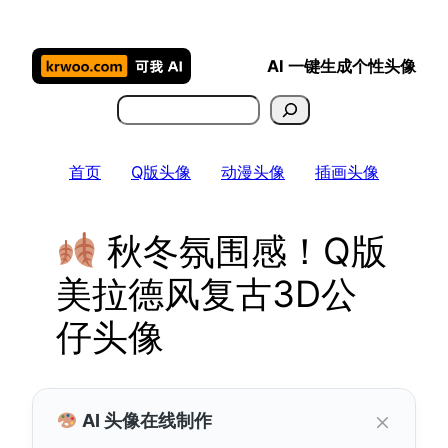
跳
至
AI 一键生成个性头像
内
容
搜
索
首页
Q版头像
动漫头像
插画头像
秋冬氛围感！Q版
美拉德风复古3D公
仔头像
×
AI 头像在线制作