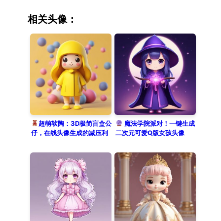
dark caramel coat and a fluffy
oatmeal scarf, standing confidently
相关头像：
with hands in pockets. The image
features excellent fur details and
a suede-like texture. Against a
solid warm coffee background, the
soft lighting cs a winter
afternoon, presenting a refined 3D
blind box toy aesthetic.
超萌软陶：3D极简盲盒公
魔法学院派对！一键生成
仔，在线头像生成的减压利
二次元可爱Q版女孩头像
器