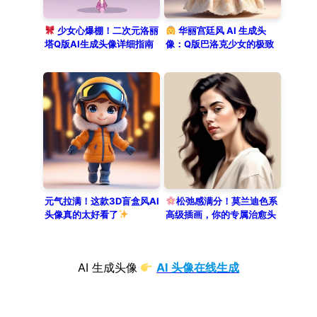
少女心爆棚！二次元洛丽
华丽宫廷风 AI 生成头
塔Q版AI生成头像详细指南
像：Q版巴洛克少女的极致
浪漫
元气拉满！这款3D盲盒风AI
松弛感满分！莫兰迪色系
头像真的太好看了
高级插画，你的专属治愈头
像
AI 生成头像
AI 头像在线生成