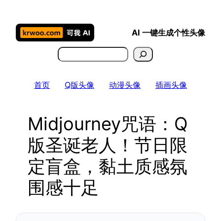
跳
至
AI 一键生成个性头像
内
容
搜
索
首页
Q版头像
动漫头像
插画头像
Midjourney咒语：Q
版圣诞老人！节日限
定盲盒，黏土质感氛
围感十足