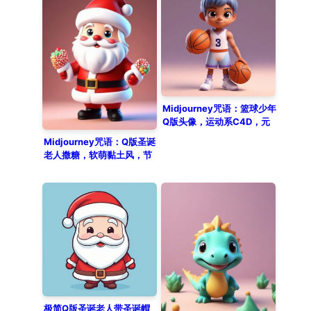
Midjourney咒语：篮球少年
Q版头像，运动系C4D，元
气满满！
Midjourney咒语：Q版圣诞
老人撒糖，软萌黏土风，节
日氛围感壁纸
极简Q版圣诞老人带圣诞帽