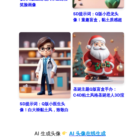
笑脸画像
SD提示词：Q版小恐龙头
像！童趣盲盒，黏土质感超
治愈，做儿童节壁纸
圣诞主题Q版盲盒手办：
C4D粘土风格圣诞老人3D渲
染提示词
SD提示词：Q版小医生头
像！白大褂黏土风，致敬白
衣天使
AI 生成头像
AI 头像在线生成