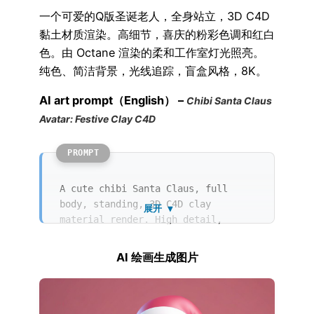
一个可爱的Q版圣诞老人，全身站立，3D C4D
黏土材质渲染。高细节，喜庆的粉彩色调和红白
色。由 Octane 渲染的柔和工作室灯光照亮。
纯色、简洁背景，光线追踪，盲盒风格，8K。
AI art prompt（English） –
Chibi Santa Claus
Avatar: Festive Clay C4D
A cute chibi Santa Claus, full
body, standing, 3D C4D clay
展开 ▼
material render. High detail,
festive pastel colors, and
red/white palette. Soft studio
AI 绘画生成图片
lighting provided by Octane render.
Solid, clean background, ray
tracing, blind box aesthetic, 8k.