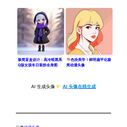
生成指南
极简盲盒设计：高冷暗黑系
色块美学！鲜明扁平化极
Q版女孩冬日装扮全身图
简动漫头像
AI 生成头像
AI 头像在线生成