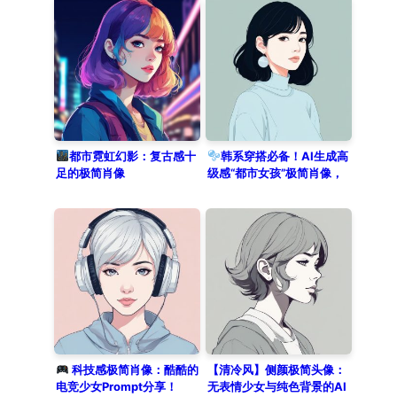
desaturated, using whites and cool
grays with a pop of crimson. Set
against a clean solid color
background of light ash gray,
achieving a sophisticated and cool
aesthetic.
都市霓虹幻影：复古感十
韩系穿搭必备！AI生成高
足的极简肖像
级感“都市女孩”极简肖像，
速存！
科技感极简肖像：酷酷的
【清冷风】侧颜极简头像：
电竞少女Prompt分享！
无表情少女与纯色背景的AI