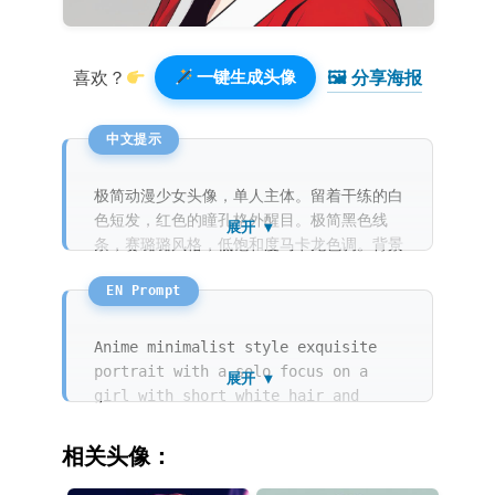
🖼 分享海报️
喜欢？
一键生成头像
极简动漫少女头像，单人主体。留着干练的白
色短发，红色的瞳孔格外醒目。极简黑色线
展开 ▼
条，赛璐璐风格，低饱和度马卡龙色调。背景
为纯灰白色，画面极度简洁有力。
Anime minimalist style exquisite
portrait with a solo focus on a
展开 ▼
girl with short white hair and
striking red eyes. The illustration
features sharp manga clean lines
相关头像：
and subtle Cel shading style. The
macaron color palette is