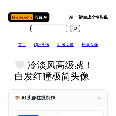
跳
至
AI 一键生成个性头像
内
容
搜
索
首页
Q版头像
动漫头像
插画头像
冷淡风高级感！
白发红瞳极简头像
×
AI 头像在线制作