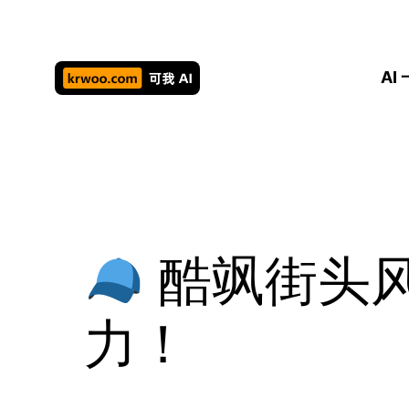
跳
至
内
AI
容
酷飒街头风
力！