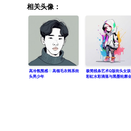
相关头像：
高冷氛围感
高领毛衣韩系街
极简线条艺术Q版街头女孩
头男少年
彩虹水彩滴落与黑墨轮廓
像