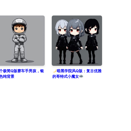
个极简Q版赛车手男孩，银
暗黑学院风Q版：复古优雅
色纯背景
的哥特式小魔女