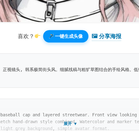
🖼 分享海报️
喜欢？
一键生成头像
。正视镜头, 韩系极简街头风。细腻线稿与粗犷草图结合的手绘风格。低
 baseball cap and layered streetwear. Front view looking
ketch hand-drawn style combined. Watercolor and marker t
展开 ▼
 light grey background, simple avatar format.