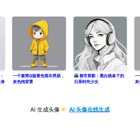
：
一个极简Q版黄色雨衣男孩，
都市剪影：黑白线条下的
一
全身
灰色纯背景
日系时尚少女
灰
AI 生成头像
AI 头像在线生成