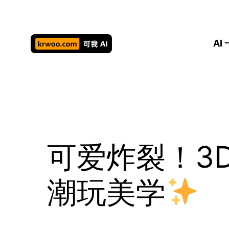
跳
至
内
AI
容
可爱炸裂！3
潮玩美学