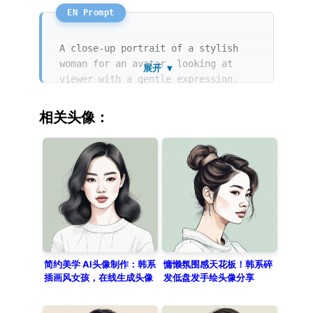
彩和马克笔的晕染效果。色彩低饱和，背景为
干净的纯奶油色，尽显优雅与高级感。
A close-up portrait of a stylish
woman for an avatar, looking at
展开 ▼
viewer with a gentle expression.
This minimalist Korean fashion
illustration features a delicate
相关头像：
line art style mixed with a rough
sketch aesthetic. She is wearing a
chic beige oversized blazer. The
artwork exhibits watercolor and
marker texture with low saturation
and pastel colors. It is a hand-
drawn style, very aesthetic and
stylish, set against a simple solid
cream background.
简约美学 AI头像制作：韩系
慵懒氛围感天花板！韩系碎
插画风女孩，在线生成头像
发低盘发手绘头像分享
必备