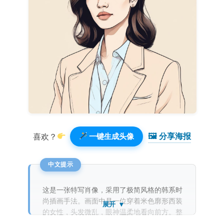
🖼 分享海报️
喜欢？
一键生成头像
这是一张特写肖像，采用了极简风格的韩系时
尚插画手法。画面中是一位穿着米色廓形西装
展开 ▼
的女性，头发微乱，眼神温柔地看向前方。整
体呈现出手绘草图的质感，线条细腻，辅以水