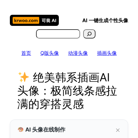
跳
至
AI 一键生成个性头像
内
容
搜
索
首页
Q版头像
动漫头像
插画头像
绝美韩系插画AI
头像：极简线条感拉
满的穿搭灵感
×
AI 头像在线制作