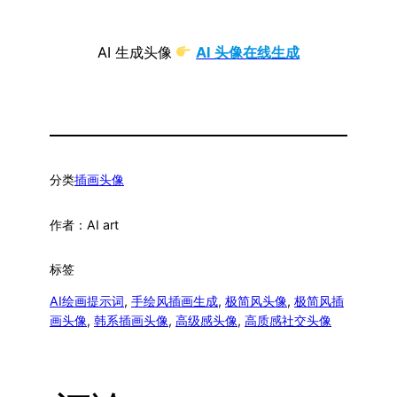
弛感
备
AI 生成头像
AI 头像在线生成
分类
插画头像
作者：
AI art
标签
AI绘画提示词
, 
手绘风插画生成
, 
极简风头像
, 
极简风插
画头像
, 
韩系插画头像
, 
高级感头像
, 
高质感社交头像