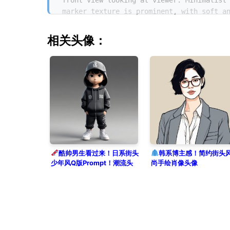
front view looking at viewer. Minimalist
marker texture is prominent, with soft a
mint green, very aesthetic and stylish f
相关头像：
酷帅男生看过来！日系街头
韩系博主感！简约街头
少年风Q版Prompt！潮流头
尚手绘肖像头像
像必备！