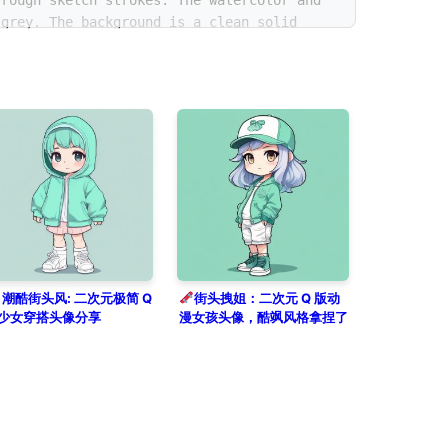
 rough sketch strokes. The watercolor and
 grey. The background is a clean solid
潮酷街头风: 二次元极简 Q
街头拽姐：二次元 Q 版动
少女穿搭头像分享
漫女孩头像，酷飒风格拿捏了