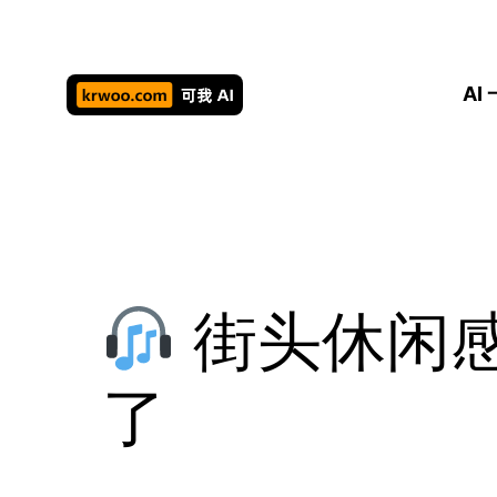
跳
至
内
AI
容
街头休闲感
了