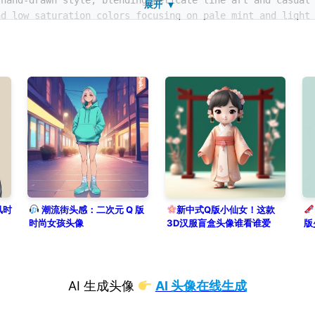
 hand-drawn style, blending delicate line art and casual
展开 ▼
nd low saturation colors focusing on pale mint and light
or an AI-produced avatar.
风时
潮流街头感：二次元 Q 版
新中式Q版小仙女！这款
时尚女孩头像
3D汉服盲盒头像谁看谁爱
版
AI 生成头像
AI 头像在线生成