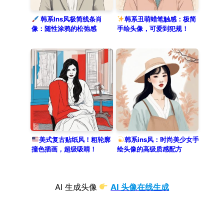
韩系Ins风极简线条肖
韩系丑萌蜡笔触感：极简
像：随性涂鸦的松弛感
手绘头像，可爱到犯规！
美式复古贴纸风！粗轮廓
韩系ins风：时尚美少女手
撞色插画，超级吸睛！
绘头像的高级质感配方
AI 生成头像
AI 头像在线生成