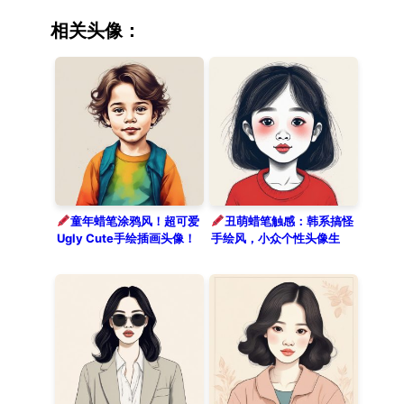
This artwork embraces a quirky and
funny ‘ugly-cute’ vibe with clean
相关头像：
lines and a playful crayon style.
Rendered on textured paper with
subtle colored pencil shading, the
solo subject looks charmingly
amateur yet professionally
composed. The piece follows a
storybook style on a clean solid
color vibrant orange background.
童年蜡笔涂鸦风！超可爱
丑萌蜡笔触感：韩系搞怪
Ugly Cute手绘插画头像！
手绘风，小众个性头像生
成！