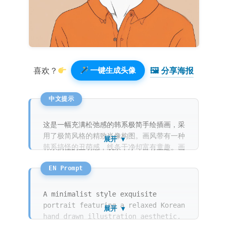
🖼 分享海报️
喜欢？
一键生成头像
这是一幅充满松弛感的韩系极简手绘插画，采
用了极简风格的精致肖像构图。画风带有一种
展开 ▼
韩系搞怪的丑萌感，线条干净却富有童趣。画
面在有纹理的纸张上展现出彩铅和蜡笔风格的
涂鸦质感。单人主体在干净的纯橙黄色背景
下，显得非常幽默且极具童话感。
A minimalist style exquisite
portrait featuring a relaxed Korean
展开 ▼
hand drawn illustration aesthetic.