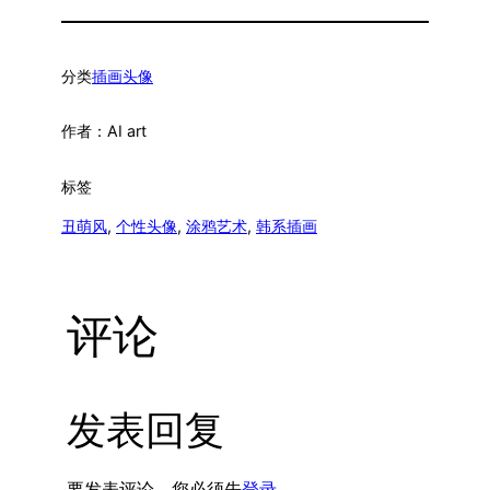
分类
插画头像
作者：
AI art
标签
丑萌风
, 
个性头像
, 
涂鸦艺术
, 
韩系插画
评论
发表回复
要发表评论，您必须先
登录
。