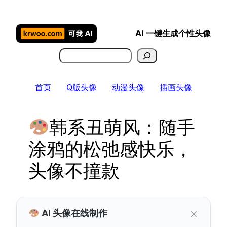
跳
至
AI 一键生成个性头像
内
容
搜
索
首页
Q版头像
动漫头像
插画头像
韩系丑萌风：随手
涂鸦的松弛感快乐，
头像不撞款
×
AI 头像在线制作