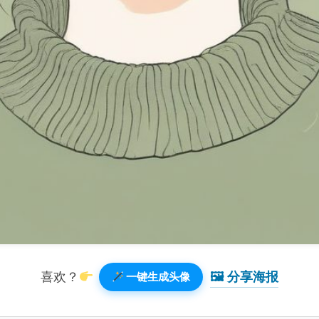
🖼 分享海报️
喜欢？
一键生成头像