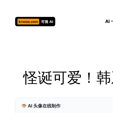
跳
至
内
AI
容
怪诞可爱！韩
AI 头像在线制作