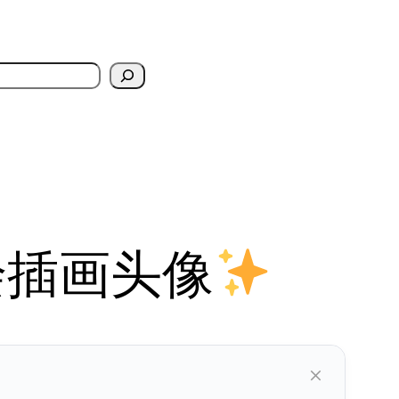
绘插画头像
×