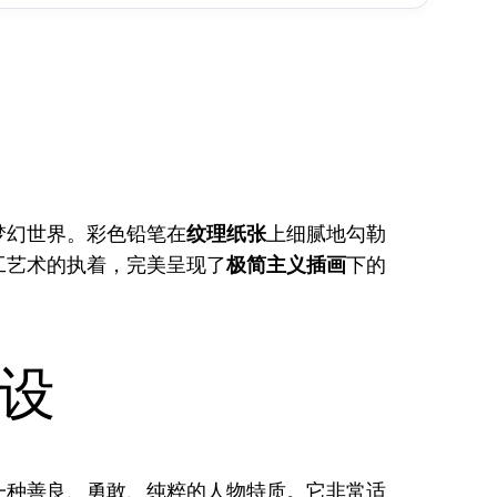
梦幻世界。彩色铅笔在
纹理纸张
上细腻地勾勒
工艺术的执着，完美呈现了
极简主义插画
下的
设
一种善良、勇敢、纯粹的人物特质。它非常适