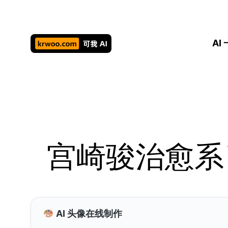
跳
至
内
AI
容
宫崎骏治愈系
AI 头像在线制作