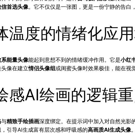
微信首选头像
。它不仅仅是一张图，更是一份宁静的告白
体温度的情绪化应用
愈系能量头像
能起到意想不到的情绪缓冲作用。它是
小红
类头像在建立
情侣头像组
或闺蜜头像时效果极佳，能在视
绘感AI绘画的逻辑重
格
与
精致手绘插画
深度绑定。在提示词中加入对自然光影的
，引导AI生成富有层次感和呼吸感的
高画质AI生成头像