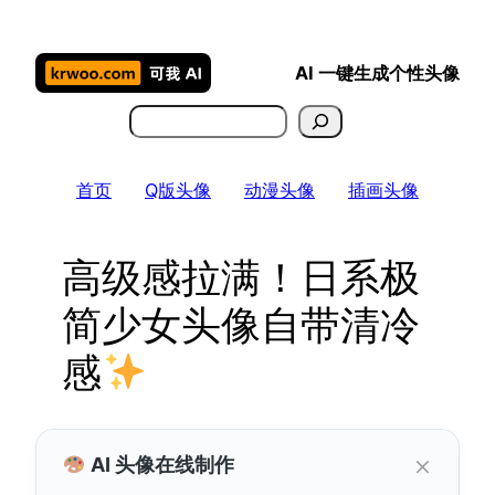
跳
至
AI 一键生成个性头像
内
容
搜
索
首页
Q版头像
动漫头像
插画头像
高级感拉满！日系极
简少女头像自带清冷
感
×
AI 头像在线制作