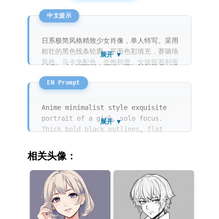
日系极简风格精致少女肖像，单人特写。采用
粗壮的黑色线条轮廓，平面色彩填充，赛璐珞
展开 ▼
风格。马卡龙配色，低饱和度。女孩留着利落
的深蓝色短发，眼神深邃平静。背景是干净的
粉紫色纯色。高对比度的光影效果，整体呈现
出一种现代、高冷且充满质感的二次元氛围。
Anime minimalist style exquisite
portrait of a girl, solo focus.
展开 ▼
Thick bold black outlines, flat
color filling, cel shading style.
Macaron color palette, low
相关头像：
saturation. The girl has sharp dark
blue bob hair and deep, calm eyes.
Clean solid lavender purple
background. High contrast lighting,
creating a modern, cool, and
textured aesthetic manga portrait.