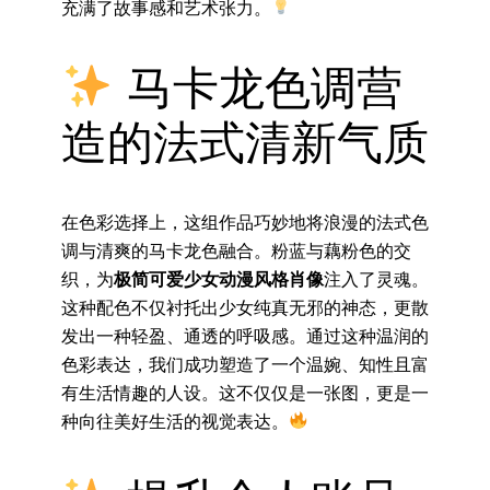
充满了故事感和艺术张力。
马卡龙色调营
造的法式清新气质
在色彩选择上，这组作品巧妙地将浪漫的法式色
调与清爽的马卡龙色融合。粉蓝与藕粉色的交
织，为
极简可爱少女动漫风格肖像
注入了灵魂。
这种配色不仅衬托出少女纯真无邪的神态，更散
发出一种轻盈、通透的呼吸感。通过这种温润的
色彩表达，我们成功塑造了一个温婉、知性且富
有生活情趣的人设。这不仅仅是一张图，更是一
种向往美好生活的视觉表达。