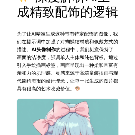
成精致配饰的逻辑
为了让AI精准生成这种带有特定配饰的图像，我
们在提示词中加强了对蝴蝶结材质和佩戴方式的
描述。
AI头像制作
的过程中，我们刻意保持了
画面的洁净度，强调单人主体和纯色背板。通过
引入手绘插画标签，画面呈现出一种柔和且富有
亲和力的肌理感。灵感来源于高端童装插画与现
代简约海报的设计理念，让每一张生成的图片都
具有很高的艺术收藏价值。