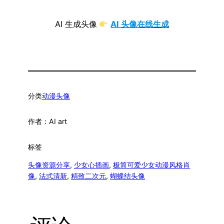
AI 生成头像
AI 头像在线生成
分类
动漫头像
作者：
AI art
标签
头像资源分享
, 
少女心插画
, 
极简可爱少女动漫风格肖
像
, 
法式清新
, 
精致二次元
, 
蝴蝶结头像