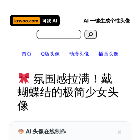
跳
至
AI 一键生成个性头像
内
容
搜
索
首页
Q版头像
动漫头像
插画头像
氛围感拉满！戴
蝴蝶结的极简少女头
像
×
AI 头像在线制作