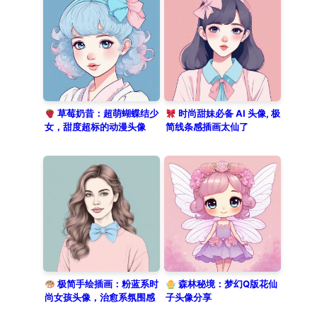
草莓奶昔：超萌蝴蝶结少
时尚甜妹必备 AI 头像, 极
女，甜度超标的动漫头像
简线条感插画太仙了
极简手绘插画：粉蓝系时
森林秘境：梦幻Q版花仙
尚女孩头像，治愈系氛围感
子头像分享
爆棚