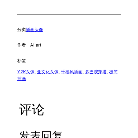
分类
插画头像
作者：
AI art
标签
Y2K头像
, 
亚文化头像
, 
千禧风插画
, 
多巴胺穿搭
, 
极简
插画
评论
发表回复