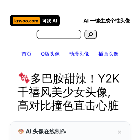
跳
至
AI 一键生成个性头像
内
容
搜
索
首页
Q版头像
动漫头像
插画头像
多巴胺甜辣！Y2K
千禧风美少女头像,
高对比撞色直击心脏
×
AI 头像在线制作