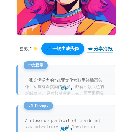
🖼 分享海报️
喜欢？
一键生成头像
一张充满活力的Y2K亚文化女孩手绘插画头
像。女孩有着挑染的长发, 戴着五颜六色的
展开 ▼
蝴蝶发夹, 穿着短款露肩上衣。画面采用极
简主义的复古未来感设计, 正面看向观众,
拥有清晰的线条和赛璐璐阴影。背景是纯净的
亮粉色, 整体呈现出2000年代的时装美学和
高对比度的视觉冲击力。
A close-up portrait of a vibrant
Y2K subculture girl looking at
展开 ▼