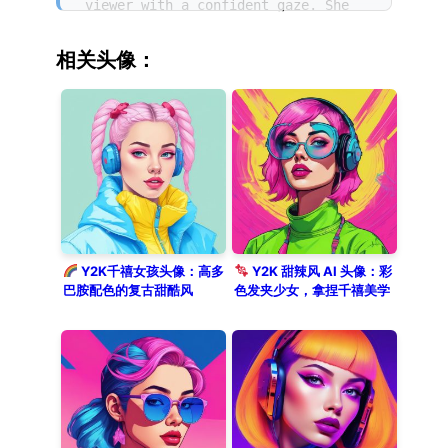
viewer with a confident gaze. She
features multi-colored hair clips
and a trendy 2000s fashion outfit.
相关头像：
This avatar is designed with
minimalist retro-futurism, using
clean lines and cel shading. The
front view composition is set
against a solid bright pink
background, showcasing high
contrast and vibrant colors in a
flat color illustration style.
Y2K千禧女孩头像：高多
Y2K 甜辣风 AI 头像：彩
巴胺配色的复古甜酷风
色发夹少女，拿捏千禧美学