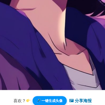
🖼 分享海报️
喜欢？
一键生成头像