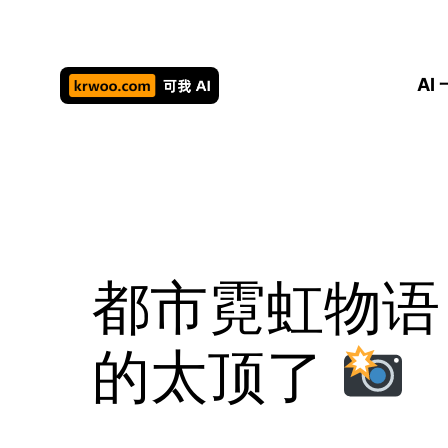
跳
至
内
AI
容
都市霓虹物语
的太顶了