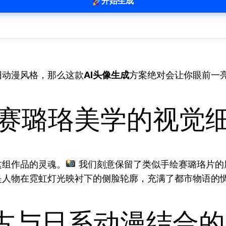
开始生成
旧动漫风格，那么这款
AI头像生成
方案绝对会让你眼前一
代赛璐珞美学的视觉
这组作品的灵魂。
我们刻意保留了类似手绘赛璐珞片的
是人物在霓虹灯光映衬下的侧脸轮廓，充满了都市物语的
古与日系动漫结合的