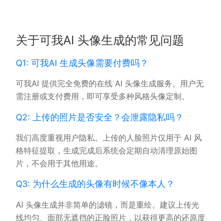
关于可我AI 头像生成的常见问题
Q1: 可我AI 生成头像需要付费吗？
可我AI 提供完全免费的在线 AI 头像生成服务。用户无
需注册或支付费用，即可享受多种风格头像定制。
Q2: 上传的照片是否安全？会泄露隐私吗？
我们高度重视用户隐私。上传的人脸照片仅用于 AI 风
格特征提取，生成完成后系统会定期自动清理原始图
片，不会用于其他用途。
Q3: 为什么生成的头像有时候不像本人？
AI 头像生成并非简单的滤镜，而是重绘。建议上传光
线均匀、面部无遮挡的正脸照片，以获得更高的还原度