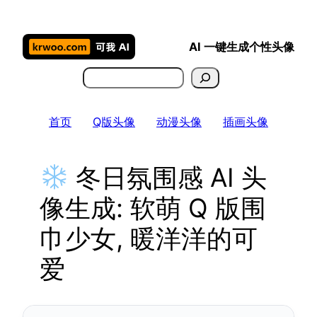
跳
至
AI 一键生成个性头像
内
容
搜
索
首页
Q版头像
动漫头像
插画头像
冬日氛围感 AI 头
像生成: 软萌 Q 版围
巾少女, 暖洋洋的可
爱