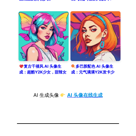
复古千禧风 AI 头像生
多巴胺配色 AI 头像生
成：超酷Y2K少女，甜辣女
成：元气满满Y2K发卡少
孩在线制作头像必收
女，在线制作头像必备
AI 生成头像
AI 头像在线生成