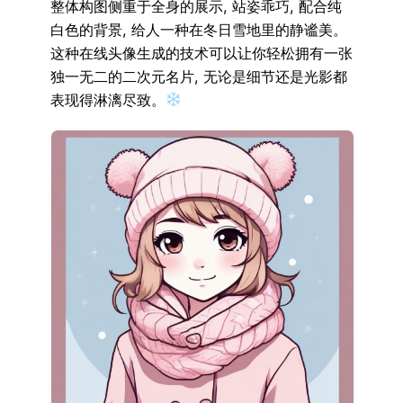
整体构图侧重于全身的展示, 站姿乖巧, 配合纯
白色的背景, 给人一种在冬日雪地里的静谧美。
这种在线头像生成的技术可以让你轻松拥有一张
独一无二的二次元名片, 无论是细节还是光影都
表现得淋漓尽致。