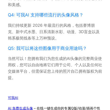
和美感。
Q4: 可我AI 支持哪些流行的头像风格？
我们持续更新 2026 年最流行的风格，包括赛博朋
克、新中式水墨、日系清新水彩、动漫、3D盲盒以及
韩系极简线条等上万种预设。
Q5: 我可以将这些图像用于商业用途吗？
当然可以！您拥有我们为您生成的AI头像的完整商业使
用权，您可以自由地将它们用于公司、个人以及任何社
交媒体平台，但需保证您上传的照片自己拥有版权为前
提。
可我AI
AI 免费生成头像
– 在线一键生成你的专属Q版/动漫/插画个性