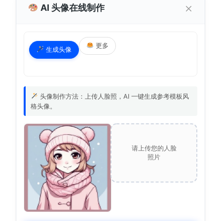
×
AI 头像在线制作
更多
生成头像
头像制作方法：上传人脸照，AI 一键生成参考模板风
格头像。
请上传您的人脸
照片