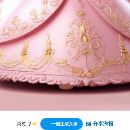
🖼 分享海报️
喜欢？
一键生成头像