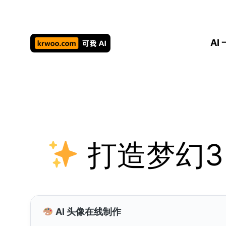
跳
至
内
AI
容
打造梦幻3
AI 头像在线制作