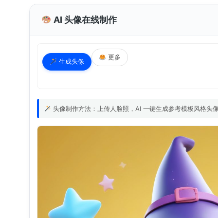
AI 头像在线制作
更多
生成头像
头像制作方法：上传人脸照，AI 一键生成参考模板风格头