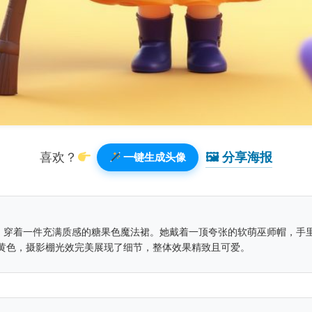
🖼 分享海报️
喜欢？
一键生成头像
着，穿着一件充满质感的糖果色魔法裙。她戴着一顶夸张的软萌巫师帽，手
黄色，摄影棚光效完美展现了细节，整体效果精致且可爱。