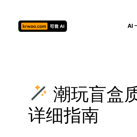
跳
至
内
AI
容
潮玩盲盒质
详细指南