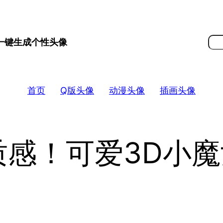
搜
 一键生成个性头像
索
首页
Q版头像
动漫头像
插画头像
感！可爱3D小魔