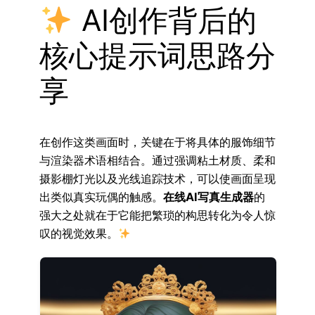
AI创作背后的
核心提示词思路分
享
在创作这类画面时，关键在于将具体的服饰细节
与渲染器术语相结合。通过强调粘土材质、柔和
摄影棚灯光以及光线追踪技术，可以使画面呈现
出类似真实玩偶的触感。
在线AI写真生成器
的
强大之处就在于它能把繁琐的构思转化为令人惊
叹的视觉效果。