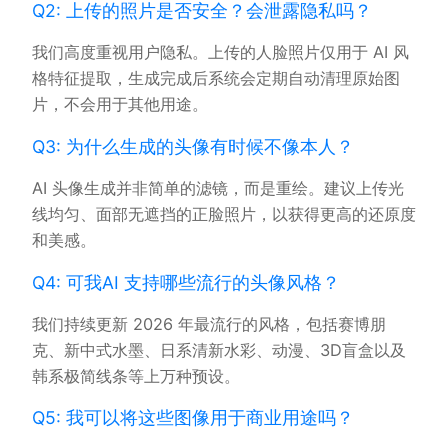
Q2: 上传的照片是否安全？会泄露隐私吗？
我们高度重视用户隐私。上传的人脸照片仅用于 AI 风
格特征提取，生成完成后系统会定期自动清理原始图
片，不会用于其他用途。
Q3: 为什么生成的头像有时候不像本人？
AI 头像生成并非简单的滤镜，而是重绘。建议上传光
线均匀、面部无遮挡的正脸照片，以获得更高的还原度
和美感。
Q4: 可我AI 支持哪些流行的头像风格？
我们持续更新 2026 年最流行的风格，包括赛博朋
克、新中式水墨、日系清新水彩、动漫、3D盲盒以及
韩系极简线条等上万种预设。
Q5: 我可以将这些图像用于商业用途吗？