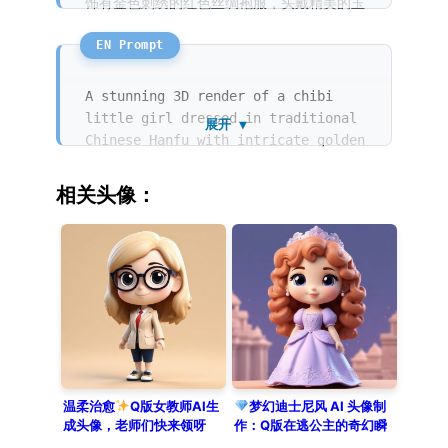
饰有金色刺绣的红色丝绸袍服，头戴精美的玉
发簪，显得格外自信。画面采用了独特的盲盒
玩具美学，通过C4D和Octane渲染器展现出
细腻的粘土质感，配合柔和的摄影棚光影效
果。背景是干净、无纹理的浅米色，8k超高
A stunning 3D render of a chibi
清画质让每一处光线追踪细节都清晰可见。
little girl dressed in traditional
展开 ▼
Chinese Hanfu with intricate golden
embroidery, standing confidently.
She wears a delicate jade hairpin
相关头像：
in her hair. The character has a
charming, vibrant expression,
capturing a refined blind box toy
aesthetic with a unique clay
material texture. Rendered using
C4D and Octane, the lighting is
soft studio lighting with advanced
ray tracing, creating a gentle
atmosphere. The background is a
minimalist, clean, solid soft
温柔治愈
Q版女教师AI生
梦幻迪士尼风 AI 头像制
成头像，老师们快来领呀
作：Q版在逃公主的奇幻瞬
beige. 8k resolution, high detail.
间，在线生成个性头像