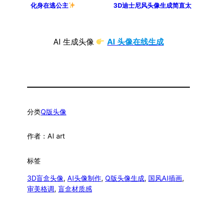
化身在逃公主
3D迪士尼风头像生成简直太
治愈了
AI 生成头像
AI 头像在线生成
分类
Q版头像
作者：
AI art
标签
3D盲盒头像
, 
AI头像制作
, 
Q版头像生成
, 
国风AI插画
, 
审美格调
, 
盲盒材质感