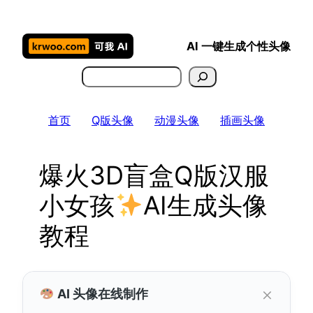
跳
至
AI 一键生成个性头像
内
容
搜
索
首页
Q版头像
动漫头像
插画头像
爆火3D盲盒Q版汉服
小女孩
AI生成头像
教程
×
AI 头像在线制作