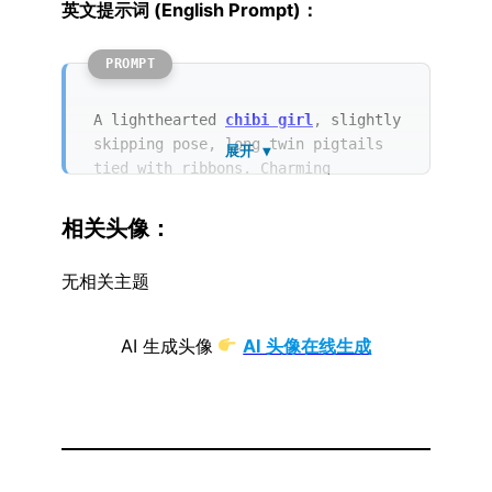
英文提示词 (English Prompt)：
A lighthearted
chibi girl
, slightly
skipping pose, long twin pigtails
展开 ▼
tied with ribbons. Charming
aesthetic, simple doodle style.
Pastel color palette, prominent
相关头像：
gentle shades of pink lavender and
baby blue throughout the outfit.
无相关主题
Soft rounded lines, minimal
details. Innocent playful
expression, dynamic pose. Pure
AI 生成头像
AI 头像在线生成
solid background, clean vector art
feeling.