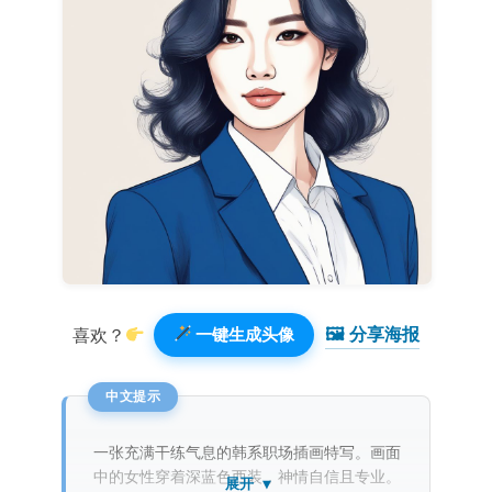
🖼 分享海报️
喜欢？
一键生成头像
一张充满干练气息的韩系职场插画特写。画面
中的女性穿着深蓝色西装，神情自信且专业。
展开 ▼