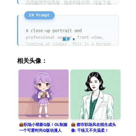
采用极简手绘风格，线条利落分明，结合了低
饱和度的冷色调以及细腻的水彩马克笔纹理。
纯色的背景突显了其时尚且稳重的气质。
A close-up portrait and
professional avatar, front view,
展开 ▼
looking at viewer. This is a Korean
fashion illustration with a
minimalist, hand-drawn style
相关头像：
featuring rough sketch and delicate
line art. It utilizes watercolor
and marker textures with low
saturation and professional pastel
colors. The subject is an elegant
woman in a dark blue tailored suit
on a simple, solid color
background, creating a stylish,
aesthetic, and professional mood.
职场小萌新Q版！OL制服
都市职场风在线生成头
一个可爱时尚Q版动漫人
像: 干练又不失温柔！