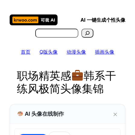
跳
至
AI 一键生成个性头像
内
容
搜
索
首页
Q版头像
动漫头像
插画头像
职场精英感
韩系干
练风极简头像集锦
×
AI 头像在线制作