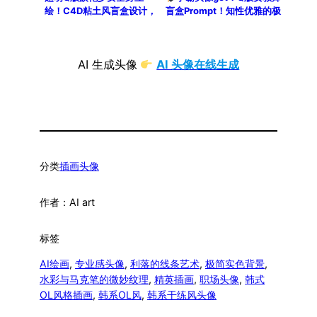
绘！C4D粘土风盲盒设计，
盲盒Prompt！知性优雅的极
高细节8K渲染
简风！
AI 生成头像
AI 头像在线生成
分类
插画头像
作者：
AI art
标签
AI绘画
, 
专业感头像
, 
利落的线条艺术
, 
极简实色背景
, 
水彩与马克笔的微妙纹理
, 
精英插画
, 
职场头像
, 
韩式
OL风格插画
, 
韩系OL风
, 
韩系干练风头像