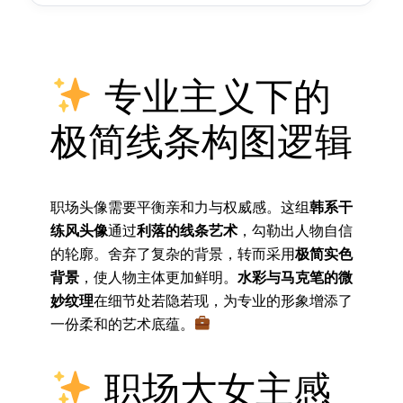
专业主义下的
极简线条构图逻辑
职场头像需要平衡亲和力与权威感。这组
韩系干
练风头像
通过
利落的线条艺术
，勾勒出人物自信
的轮廓。舍弃了复杂的背景，转而采用
极简实色
背景
，使人物主体更加鲜明。
水彩与马克笔的微
妙纹理
在细节处若隐若现，为专业的形象增添了
一份柔和的艺术底蕴。
职场大女主感