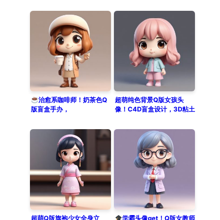
物，表情动作丰富，打工人
必备头像公式
治愈系咖啡师！奶茶色Q
超萌纯色背景Q版女孩头
版盲盒手办，
像！C4D盲盒设计，3D粘土
Midjourney/SD提示词分
渲染生成
享！
超萌Q版旗袍少女全身立
学霸头像get！Q版女教师