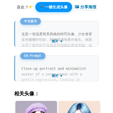
🖼 分享海报️
喜欢？
一键生成头像
这是一张温柔韩系风格的特写头像。少女身穿
蓝色慵懒针织衫，眼神清澈地看向镜头。画面
展开 ▼
采用了极简的手绘线条和细腻的素描笔触，低
饱和度的色彩营造出一种梦幻的水彩与马克笔
融合质感。背景是纯净的浅色调，整体充满时
尚感。
Close-up portrait and minimalist
avatar of a young woman with a
展开 ▼
gentle expression, looking at
viewer, front view. The image is a
Korean fashion illustration
相关头像：
featuring a hand-drawn style with
rough sketch details and delicate
line art. A beautiful combination
of watercolor and marker texture is