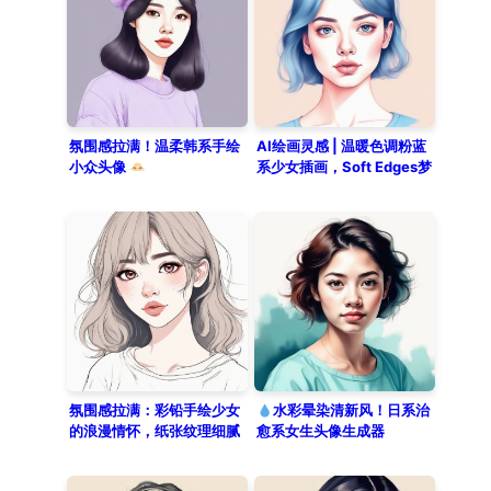
applied with low saturation and
soft pastel colors. She is wearing
a cozy blue oversized sweater
against a simple, solid color
background, creating a stylish and
aesthetic mood.
氛围感拉满！温柔韩系手绘
AI绘画灵感 | 温暖色调粉蓝
小众头像
系少女插画，Soft Edges梦
幻滤镜，氛围感拉满！
氛围感拉满：彩铅手绘少女
水彩晕染清新风！日系治
的浪漫情怀，纸张纹理细腻
愈系女生头像生成器
到极致