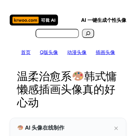
跳
至
AI 一键生成个性头像
内
容
搜
索
首页
Q版头像
动漫头像
插画头像
温柔治愈系
韩式慵
懒感插画头像真的好
心动
×
AI 头像在线制作