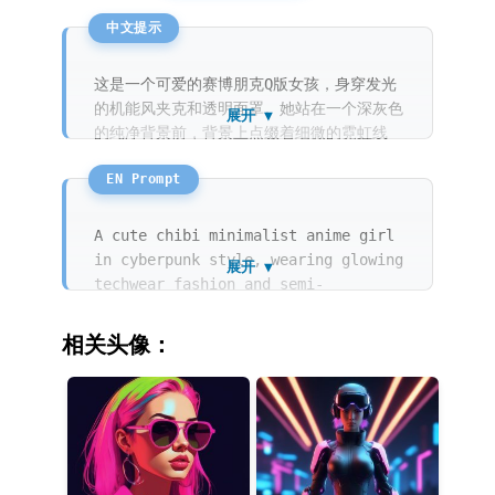
这是一个可爱的赛博朋克Q版女孩，身穿发光
的机能风夹克和透明面罩。她站在一个深灰色
展开 ▼
的纯净背景前，背景上点缀着细微的霓虹线
条。画面采用了通透的赛璐璐风格，色彩鲜艳
且具有荧光感，大而精致的紫色眼睛里仿佛闪
烁着数据流。整体线条利落，充满了一种未来
主义的潮流质感。
A cute chibi minimalist anime girl
in cyberpunk style, wearing glowing
展开 ▼
techwear fashion and semi-
transparent goggles. She stands
confidently against a clean dark
相关头像：
grey background with neon accent
lines. The rendering style features
cel shading with vibrant,
fluorescent color palettes and
clean, bold outlines. Her large,
detailed violet eyes seem to