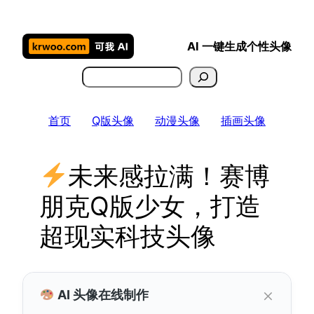
跳
至
AI 一键生成个性头像
内
容
搜
索
首页
Q版头像
动漫头像
插画头像
未来感拉满！赛博
朋克Q版少女，打造
超现实科技头像
×
AI 头像在线制作