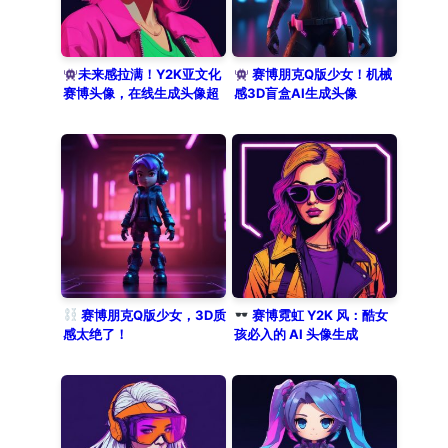
reflect digital code. Soft studio
lighting mixed with neon
reflections creates a high-
contrast, trendy, and futuristic
未来感拉满！Y2K亚文化
赛博朋克Q版少女！机械
赛博头像，在线生成头像超
感3D盲盒AI生成头像
high-detail aesthetic.
前卫
赛博朋克Q版少女，3D质
赛博霓虹 Y2K 风：酷女
感太绝了！
孩必入的 AI 头像生成