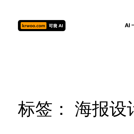
跳
至
内
AI
容
标签：
海报设