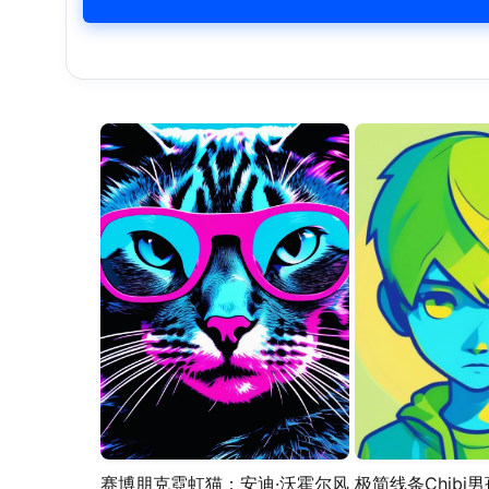
赛博朋克霓虹猫：安迪·沃霍尔风
极简线条Chibi