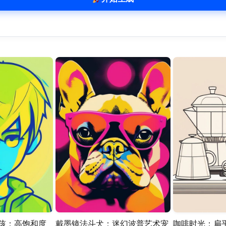
男孩：高饱和度
戴墨镜法斗犬：迷幻波普艺术宠
咖啡时光：扁