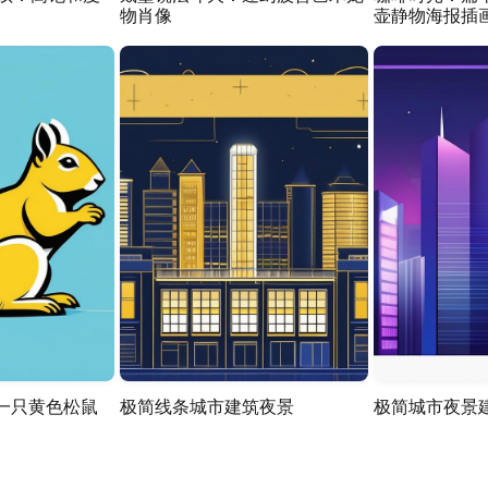
物肖像
壶静物海报插
一只黄色松鼠
极简线条城市建筑夜景
极简城市夜景