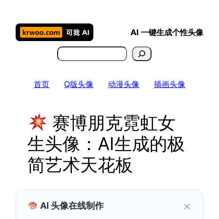
跳
至
AI 一键生成个性头像
内
容
搜
索
首页
Q版头像
动漫头像
插画头像
赛博朋克霓虹女
生头像：AI生成的极
简艺术天花板
×
AI 头像在线制作