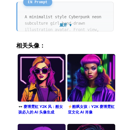
采用了赛璐璐上色风格，完美融合了2000年
代流行时尚与复古未来主义。
A minimalist style Cyberpunk neon
subculture girl hand-drawn
展开 ▼
illustration avatar. Front view,
looking at viewer with an edgy
gaze. The design incorporates Y2K
相关头像：
aesthetic and retro-futurism with
2000s fashion items like neon
earrings. Vibrant colors and high
contrast are achieved through flat
color and cel shading. Clean lines
define the silhouette against a
solid electric blue background.
Trendy and sharp minimalist
aesthetic.
赛博霓虹 Y2K 风：酷女
酷飒女孩：Y2K 赛博霓虹
孩必入的 AI 头像生成
亚文化 AI 肖像