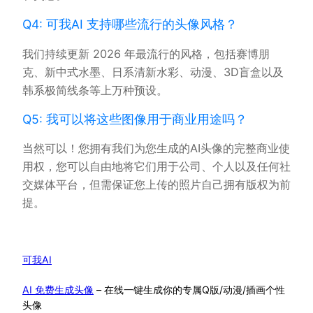
Q4: 可我AI 支持哪些流行的头像风格？
我们持续更新 2026 年最流行的风格，包括赛博朋
克、新中式水墨、日系清新水彩、动漫、3D盲盒以及
韩系极简线条等上万种预设。
Q5: 我可以将这些图像用于商业用途吗？
当然可以！您拥有我们为您生成的AI头像的完整商业使
用权，您可以自由地将它们用于公司、个人以及任何社
交媒体平台，但需保证您上传的照片自己拥有版权为前
提。
可我AI
AI 免费生成头像
– 在线一键生成你的专属Q版/动漫/插画个性
头像