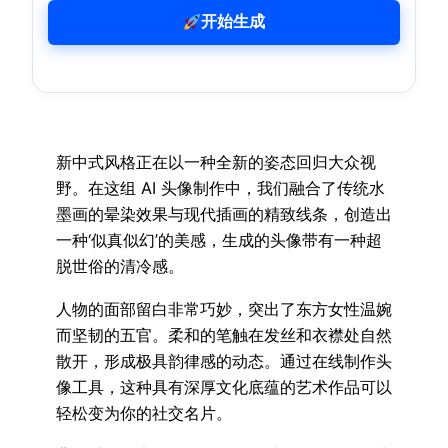
开始生成
新中式风格正在以一种全新的姿态回归大众视
野。在这组 AI 头像制作中，我们融合了传统水
墨画的晕染效果与现代插画的精致线条，创造出
一种‘似真似幻’的美感，生成的头像带有一种超
脱世俗的清冷感。
人物的面部留白非常巧妙，突出了东方女性温婉
而坚韧的五官。柔和的笔触在发丝和衣襟处自然
散开，形成极具韵律感的动态。通过在线制作头
像工具，这种具有深厚文化底蕴的艺术作品可以
轻松变为你的社交名片。