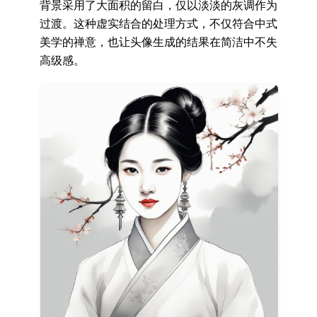
背景采用了大面积的留白，仅以淡淡的灰调作为
过渡。这种虚实结合的处理方式，不仅符合中式
美学的禅意，也让头像生成的结果在简洁中不失
高级感。