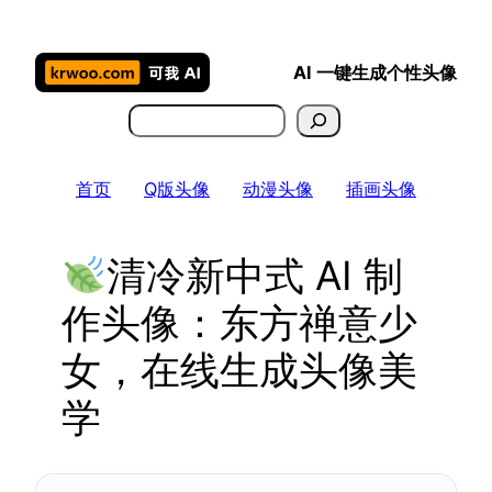
跳
至
AI 一键生成个性头像
内
容
搜
索
首页
Q版头像
动漫头像
插画头像
清冷新中式 AI 制
作头像：东方禅意少
女，在线生成头像美
学