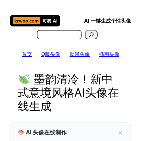
跳
至
AI 一键生成个性头像
内
容
搜
索
首页
Q版头像
动漫头像
插画头像
墨韵清冷！新中
式意境风格AI头像在
线生成
×
AI 头像在线制作