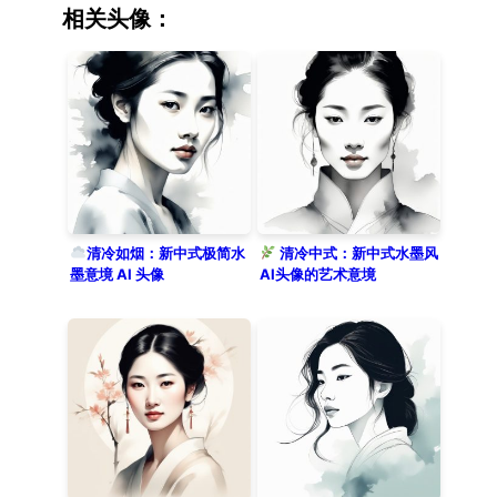
watercolor wash technique combined
相关头像：
with traditional ink painting
strokes, capturing a serene and
poetic expression. Soft brushwork
and delicate line art define her
silhouette, while the strategic use
of negative space enhances the
tranquil atmosphere. She wears a
minimalist silk garment, looking at
the viewer with calm eyes. Set
against a solid light parchment
清冷如烟：新中式极简水
清冷中式：新中式水墨风
墨意境 AI 头像
AI头像的艺术意境
background, the image evokes a
sophisticated oriental aesthetic
with a clean, modern twist.