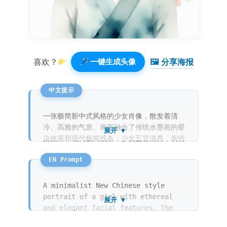
🖼 分享海报️
喜欢？
一键生成头像
一张极简新中式风格的少女肖像，散发着清
冷、高雅的气质。画面融合了传统水墨画的晕
展开 ▼
染效果和现代极简线条，少女五官清秀，表情
宁静，耳边别着一支细小的梅花。笔触柔和，
墨色深浅交织，留白艺术运用得恰到好处。背
景是纯净的宣纸本色。呈现出一种诗意且空灵
的东方意境。
A minimalist New Chinese style
portrait of a girl with ethereal
展开 ▼
and elegant facial features. The
artwork features a stunning