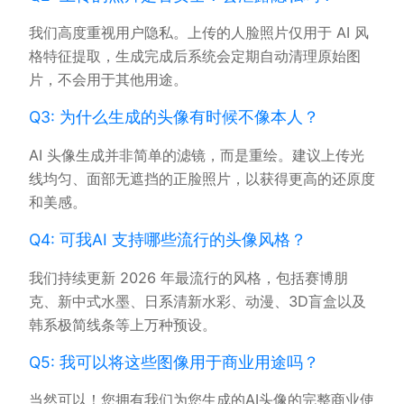
我们高度重视用户隐私。上传的人脸照片仅用于 AI 风
格特征提取，生成完成后系统会定期自动清理原始图
片，不会用于其他用途。
Q3: 为什么生成的头像有时候不像本人？
AI 头像生成并非简单的滤镜，而是重绘。建议上传光
线均匀、面部无遮挡的正脸照片，以获得更高的还原度
和美感。
Q4: 可我AI 支持哪些流行的头像风格？
我们持续更新 2026 年最流行的风格，包括赛博朋
克、新中式水墨、日系清新水彩、动漫、3D盲盒以及
韩系极简线条等上万种预设。
Q5: 我可以将这些图像用于商业用途吗？
当然可以！您拥有我们为您生成的AI头像的完整商业使