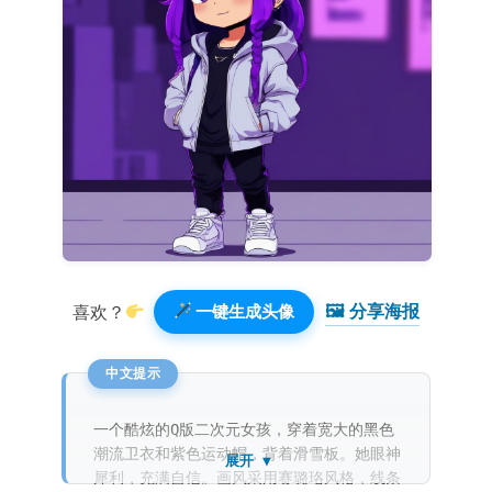
🖼 分享海报️
喜欢？
一键生成头像
一个酷炫的Q版二次元女孩，穿着宽大的黑色
潮流卫衣和紫色运动帽，背着滑雪板。她眼神
展开 ▼
犀利，充满自信。画风采用赛璐珞风格，线条