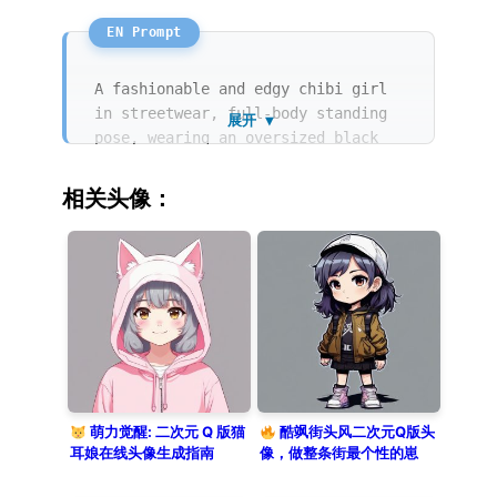
简洁有力，色彩对比鲜明。背景是纯洁的亮灰
色，没有任何杂质。柔和的影棚光线让整个角
色看起来非常立体且干净。
A fashionable and edgy chibi girl
in streetwear, full-body standing
展开 ▼
pose, wearing an oversized black
hoodie, purple baseball cap, and
chunky sneakers. She has a cool,
相关头像：
confident expression. The art style
is high-quality anime cel shading
with smooth, thick outlines and
flat, vibrant color blocks. Vector
art aesthetic, very clean and
minimalist. Rendered with soft
studio lighting on a solid light
gray background, 8K resolution,
capturing the stylish street
culture vibes.
萌力觉醒: 二次元 Q 版猫
酷飒街头风二次元Q版头
耳娘在线头像生成指南
像，做整条街最个性的崽