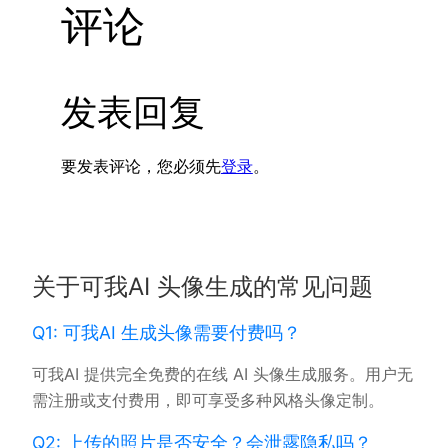
评论
发表回复
要发表评论，您必须先
登录
。
关于可我AI 头像生成的常见问题
Q1: 可我AI 生成头像需要付费吗？
可我AI 提供完全免费的在线 AI 头像生成服务。用户无
需注册或支付费用，即可享受多种风格头像定制。
Q2: 上传的照片是否安全？会泄露隐私吗？