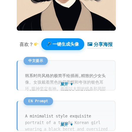
🖼 分享海报️
喜欢？
一键生成头像
韩系时尚风格的极简手绘插画,精致的少女头
像。女孩戴着黑色的贝雷帽和夸张的银色耳
展开 ▼
环,眼神坚定有神。画面以大胆的线条和局部
的彩色铅笔涂抹为主,呈现出极具设计感的时
尚速写风格。带有颗粒感的纸张纹理增强了艺
术感。单人主体,纯净的浅卡其色背景。
A minimalist style exquisite
portrait of a trendy Korean girl
展开 ▼
wearing a black beret and oversized