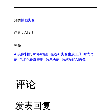
分类
插画头像
作者：
AI art
标签
AI头像制作
, 
Ins风插画
, 
在线AI头像生成工具
, 
时尚肖
像
, 
艺术化轮廓提取
, 
韩系头像
, 
韩系极简AI肖像
评论
发表回复