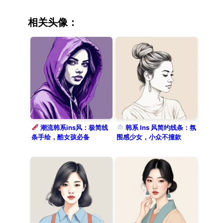
silver earrings, looking at viewer,
front view. Hand drawn illustration
相关头像：
featuring bold yet clean lines
combined with colored pencil
highlights. The style is inspired
by modern fashion sketches,
presented on textured paper as a
storybook style. Solo subject,
confident expression, set against a
clean solid light khaki background.
潮流韩系ins风：极简线
韩系 Ins 风简约线条：氛
条手绘，酷女孩必备
围感少女，小众不撞款