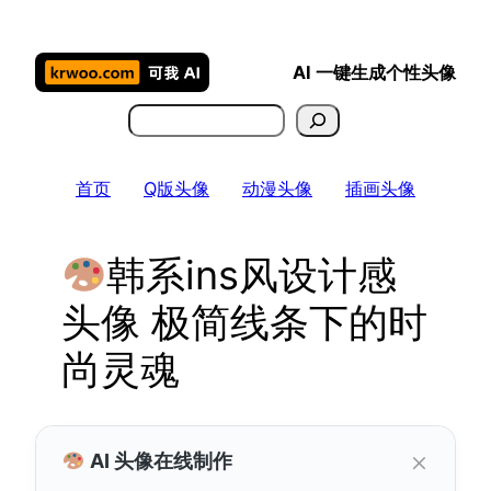
跳
至
AI 一键生成个性头像
内
容
搜
索
首页
Q版头像
动漫头像
插画头像
韩系ins风设计感
头像 极简线条下的时
尚灵魂
×
AI 头像在线制作