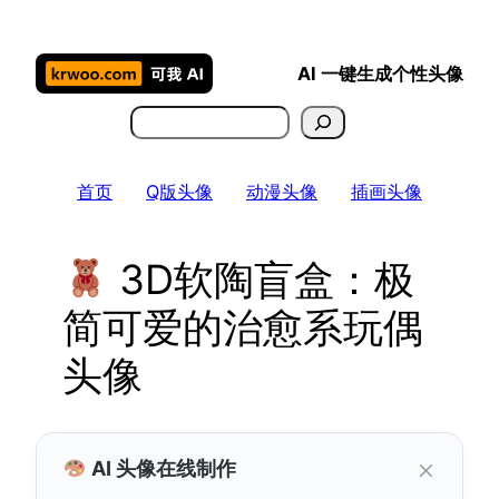
跳
至
AI 一键生成个性头像
内
容
搜
索
首页
Q版头像
动漫头像
插画头像
3D软陶盲盒：极
简可爱的治愈系玩偶
头像
×
AI 头像在线制作