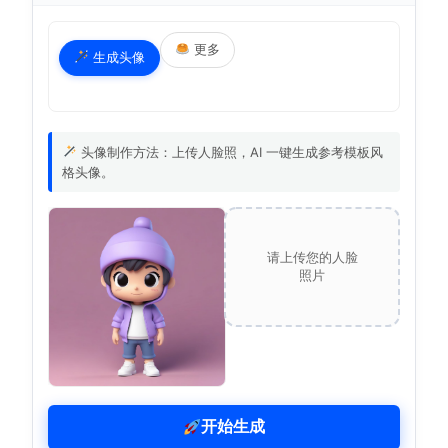
更多
生成头像
头像制作方法：上传人脸照，AI 一键生成参考模板风
格头像。
请上传您的人脸
照片
开始生成