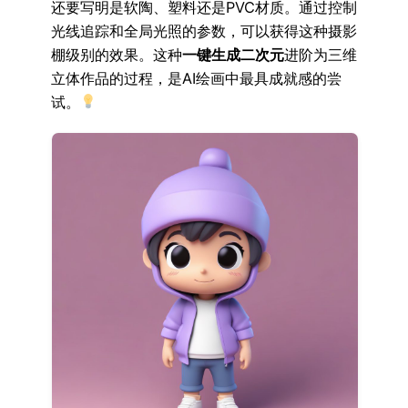
还要写明是软陶、塑料还是PVC材质。通过控制
光线追踪和全局光照的参数，可以获得这种摄影
棚级别的效果。这种
一键生成二次元
进阶为三维
立体作品的过程，是AI绘画中最具成就感的尝
试。